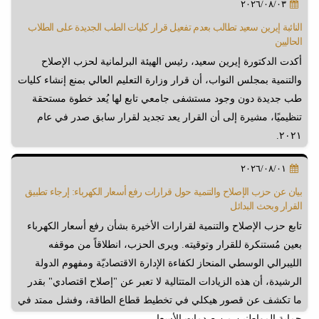
٢٠٢٦/٠٨/٠٣
النائبة إيرين سعيد تطالب بعدم تفعيل قرار كليات الطب الجديدة على الطلاب
الحاليين
أكدت الدكتورة إيرين سعيد، رئيس الهيئة البرلمانية لحزب الإصلاح
والتنمية بمجلس النواب، أن قرار وزارة التعليم العالي بمنع إنشاء كليات
طب جديدة دون وجود مستشفى جامعي تابع لها يُعد خطوة مستحقة
تنظيميًا، مشيرة إلى أن القرار يعد تجديد لقرار سابق صدر في عام
٢٠٢١.
٢٠٢٦/٠٨/٠١
بيان عن حزب الإصلاح والتنمية حول قرارات رفع أسعار الكهرباء: إرجاء تطبيق
القرار وبحث البدائل
تابع حزب الإصلاح والتنمية لقرارات الأخيرة بشأن رفع أسعار الكهرباء
بعين مُستنكرة للقرار وتوقيته. ويرى الحزب، انطلاقاً من موقفه
الليبرالي الوسطي المنحاز لكفاءة الإدارة الاقتصاديّة ومفهوم الدولة
الرشيدة، أن هذه الزيادات المتتالية لا تعبر عن "إصلاح اقتصادي" بقدر
ما تكشف عن قصور هيكلي في تخطيط قطاع الطاقة، وفشل ممتد في
حماية المواطنين من صدمات الأسعار.