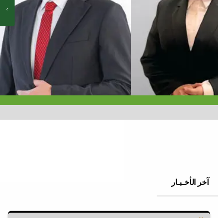
آخر الأخـبـار