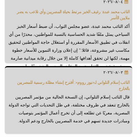
٢٠٢٦/٠٨/٠٤
النائب محمد عبدة: رغيف الخبز مرتبط بحياة المصريين وأي تلاعب به يضر
ملايين الأسر
أكد النائب محمد عبدة، عضو مجلس النواب، أن ضبط أسعار الخبز
السياحي يمثل ملفًا شديد الحساسية بالنسبة للمواطنين، محذرًا من أي
انفلات في تطبيق الأسعار المقررة أو استغلال حاجة المواطنين لتحقيق
مكاسب غير مشروعة، قائلا:" إن إعلان وزارة التموين للأسعار خطوة
مهمة، لكنها لن تحقق أهدافها كاملة إلا من خلال رقابة ميدانية صارمة
ومستمرة، تضمن التزام جميع المخابز بالسعر والوزن معًا، وليس
٢٠٢٦/٠٨/٠٢
الاكتفاء بالرقابة الشكلية أو الحملات المؤقتة".
النائب إسلام التلواني لـ«نيوز رووم»: أقترح إنشاء مظلة رسمية للمصريين
بالخارج
قال النائب إسلام التلواني، إن النسخة الحالية من مؤتمر المصريين
بالخارج تنعقد في ظروف مختلفة، في ظل التحديات التي تواجه الدولة
المصرية، معربًا عن تطلعه إلى أن تخرج أعمال المؤتمر بتوصيات
ومبادرات جديدة تسهم في خدمة المصريين بالخارج ودعم الدولة.