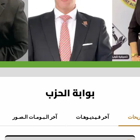
بوابة الحزب
ريحات
آخر فـيـديـوهـات
آخر الـبـومـات الـصـور