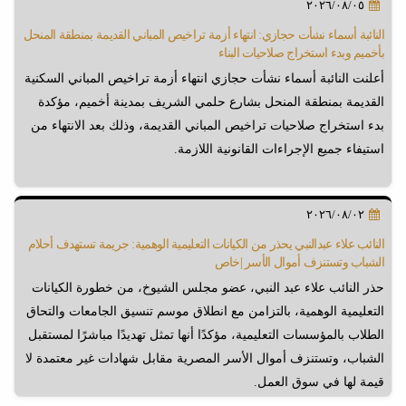
٢٠٢٦/٠٨/٠٥
النائبة أسماء نشأت حجازي: انتهاء أزمة تراخيص المباني القديمة بمنطقة المنحل
بأخميم وبدء استخراج صلاحيات البناء
أعلنت النائبة أسماء نشأت حجازي انتهاء أزمة تراخيص المباني السكنية
القديمة بمنطقة المنحل بشارع حلمي الشريف بمدينة أخميم، مؤكدة
بدء استخراج صلاحيات تراخيص المباني القديمة، وذلك بعد الانتهاء من
استيفاء جميع الإجراءات القانونية اللازمة.
٢٠٢٦/٠٨/٠٢
النائب علاء عبدالنبي يحذر من الكيانات التعليمية الوهمية: جريمة تستهدف أحلام
الشباب وتستنزف أموال الأسر |خاص
حذر النائب علاء عبد النبي، عضو مجلس الشيوخ، من خطورة الكيانات
التعليمية الوهمية، بالتزامن مع انطلاق موسم تنسيق الجامعات والتحاق
الطلاب بالمؤسسات التعليمية، مؤكدًا أنها تمثل تهديدًا مباشرًا لمستقبل
الشباب، وتستنزف أموال الأسر المصرية مقابل شهادات غير معتمدة لا
قيمة لها في سوق العمل.