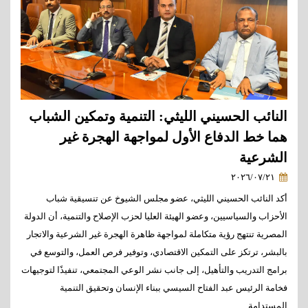
النائب الحسيني الليثي: التنمية وتمكين الشباب
هما خط الدفاع الأول لمواجهة الهجرة غير
الشرعية
٢٠٢٦/٠٧/٢١
أكد النائب الحسيني الليثي، عضو مجلس الشيوخ عن تنسيقية شباب
الأحزاب والسياسيين، وعضو الهيئة العليا لحزب الإصلاح والتنمية، أن الدولة
المصرية تنتهج رؤية متكاملة لمواجهة ظاهرة الهجرة غير الشرعية والاتجار
بالبشر، ترتكز على التمكين الاقتصادي، وتوفير فرص العمل، والتوسع في
برامج التدريب والتأهيل، إلى جانب نشر الوعي المجتمعي، تنفيذًا لتوجيهات
فخامة الرئيس عبد الفتاح السيسي ببناء الإنسان وتحقيق التنمية
المستدامة.