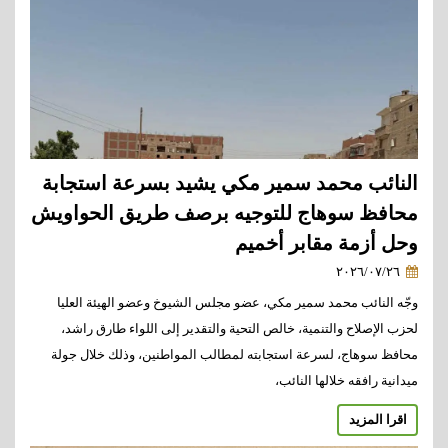
النائب محمد سمير مكي يشيد بسرعة استجابة
محافظ سوهاج للتوجيه برصف طريق الحواويش
وحل أزمة مقابر أخميم
٢٠٢٦/٠٧/٢٦
وجّه النائب محمد سمير مكي، عضو مجلس الشيوخ وعضو الهيئة العليا
لحزب الإصلاح والتنمية، خالص التحية والتقدير إلى اللواء طارق راشد،
محافظ سوهاج، لسرعة استجابته لمطالب المواطنين، وذلك خلال جولة
ميدانية رافقه خلالها النائب،
اقرا المزيد