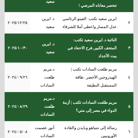
سعيد
تنحصر معاناه المرضي !
ايرين سعيد تكتب: الفيتو الرئاسي
د. ايرين
٢٠٢٥/١٢/٢٥
٢
عدل المسار واعطى أملا للشرفاء
سعيد
النائبة د. ايرين سعيد تكتب:
د. ايرين
٣
المتحف الكبير..فرح الاحفاد في
٢٠٢٥/١٠/٣٠
سعيد
بيت الأجداد
مريم طلعت السادات تكتب |
د.مريم
٤
الهيدروجين الأخضر.. طاقة
طلعت
٢٠٢٤/٠٩/٢٦
المستقبل النظيفة
السادات
د.مريم
مريم طلعت السادات تكتب | أزمة
٥
طلعت
٢٠٢٤/٠٨/٢٩
الدواء في مصر إلى متي؟
السادات
رسالة إلى نتنياهو وبايدن والقادة
أنور عصمت
٢٠٢٤/٠٥/٠٨
٦
الأوروبيين
السادات