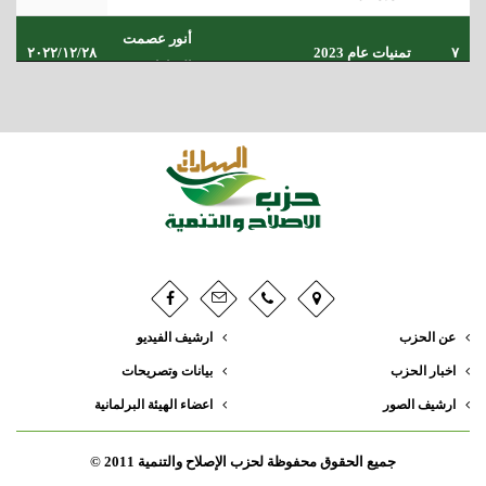
أنور عصمت
٧
تمنيات عام 2023
٢٠٢٢/١٢/٢٨
السادات
النائبة د. إيرين سعيد تكتب:سبوبة
د. ايرين
٢٠٢٢/٠٩/٢٠
٨
الولادة القيصرية.. متى تنتهي؟
سعيد
النائبة الدكتورة إيرين سعيد تكتب:
د. ايرين
٢٠٢٢/٠٩/٠١
٩
حتى لا تتكرر مأساة 57357
سعيد
أنور عصمت
١٠
مصر أولا
٢٠٢٢/٠٥/٠٤
السادات
السادات : نتفق أو نختلف مع فيلم (
عن الحزب
ارشيف الفيديو
أنور عصمت
١١
أصحاب ولا أعز ) الأهم رؤية
٢٠٢٢/٠١/٢٥
اخبار الحزب
بيانات وتصريحات
السادات
للمستقبل
ارشيف الصور
اعضاء الهيئة البرلمانية
أسامة بديع يكتب: إلى عقلاء
١٢
اسامه بديع
٢٠٢١/٠٨/٢٠
جميع الحقوق محفوظة لحزب الإصلاح والتنمية 2011 ©
السياسة