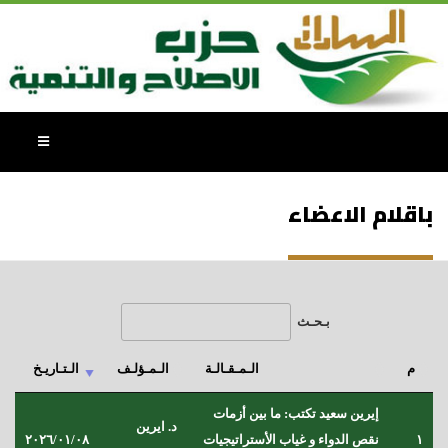
باقلام الاعضاء
بـحـث
م
الـمـقـالـة
الـمـؤلـف
الـتـاريـخ
م
الـمـقـالـة
الـمـؤلـف
الـتـاريـخ
إيرين سعيد تكتب: ما بين أزمات
د. ايرين
١
نقص الدواء و غياب الأستراتيجيات
٢٠٢٦/٠١/٠٨