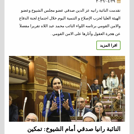
٢٠٢٦/٠٤/٢٩
تقدمت النائبة رانيه عز الدين صدقي عضو مجلس الشيوخ وعضو
الهيئة العليا لحزب الإصلاح و التنمية اليوم خلال اجتماع لجنة الدفاع
والامن القومي برئاسه اللواء النائب محمد عبد اللاه تقريرا مفصلاَ
عن هجرة العقول وآثارها على الامن القومي .
اقرا المزيد
النائبة رانيا صدقي أمام الشيوخ: تمكين