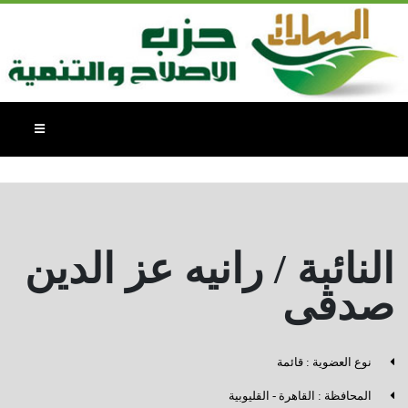
اعضاء اللجنة البرلمانية - مجلس الشيوخ
٢٠٢٥
النائبة / رانيه عز الدين
صدقى
نوع العضوية : قائمة
المحافظة : القاهرة - القليوبية