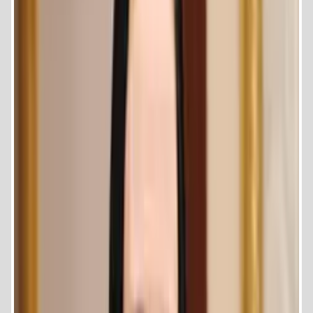
المشاركة فى الاحتفال بيوم المراة العالمى بدعوة من رئاسة الجمهورية
ووزارة التضامن وبحضور السيد رئيس الجمهورية .
المشاركة فى حملات لنبذ العنف ضد المراة وتجريم الختان .
المشاركة فى ادارة المنتدى العربى الافريقى لمواجهة الارهاب والتطرف
بالفكر والثقافة والمنعقد في ابريل هام 2018 وبحضور ممثلى عدد 20 دولة
عربية وافريقية .
تكريم امهات شهداء القوات المسلحة والشرطة بالقاهرة والمنوفية والصعيد
تنظيم قوافل طبية بعدة محافظات وبحلايب وشلاتين.
المشاركة فى العديد من الفاعليات الشعبية لترسيخ الوحدة الوطنية بين
أبناء الوطن ضمن التنظيمات التي تقوم بها القوات المسلحة
للتواصل :