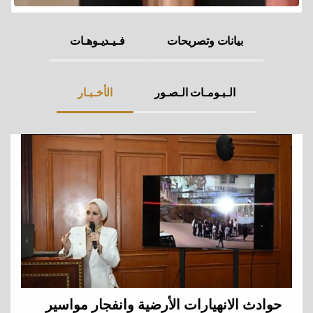
بيانات وتصريحات
فـيـديـوهـات
الـبـومـات الـصـور
الأخـبـار
حوادث الانهيارات الأرضية وانفجار مواسير