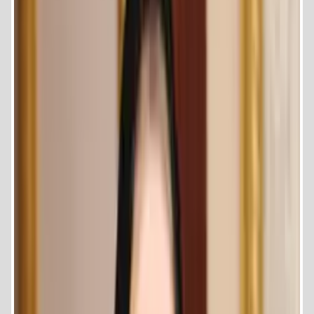
عضو حزب الإصلاح والتنمية عام 2025
الخبرات العلمية :
عمل دورات لتأهيل الدبلوماسسين للشباب للعمل فى السلك الدبلوماسى
بوزارة الخارجية .
عمل دورات لتاخيل الباحثين في مجال السياسة الخارجية وادراة الازمات
المشاركة و متحدث رئيسى بمؤتمر التنمية المستدامة للتعاون المشترك
والاستثمار في فبراير عام 2021
عضو ضمن اللجنة المشكلة لصياغة التوصيات بمنتدى دكار بالسنغال
ومتحدث بحضور ممثلى 28 دولة عربية وافريقية تحت رعاية رئيس دولة
السنغال وبحضور رئيس البرلمان السنغالى ووزارء من دول افريقياوكيفية
مواجهة جائحة كوفيد 19 العالمية .
متحدثة رئيسى للمؤتمر الاقليمى الافريقى في التاسع من أكتوبر عام 2019
لصاحبات الاعمال والمهن برعاية الاتحاد الافريقى ووزارة الاستثمار عن
تمكين المراة ودورها في التنمية المستدامة ومواجهة مخاطر الاستثمار
واهمية غرس حب الوطن في الاجيال القادمة.