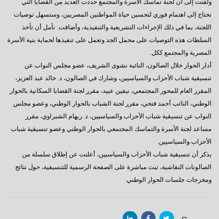
ولفتت إلى أن لجنة تماسك الأسرة والمجتمع حددت العديد من القضايا التي
تحتاج إلى اهتمام فوري لتحسين حياة المواطنين المصريين، وستسهل توصيات
اللجنة، بما في ذلك الإجراءات التشريعية والتنفيذية، وأضافت: نأمل أن تأخذ
السلطات هذه التوصيات على محمل الجد وتعمل على تنفيذها لحماية بنية الأسرة
المصرية والمجتمع ككل.
أدار الحوار خلال الصالون، النائبة نشوى الشريف، عضو مجلس النواب عن
تنسيقية شباب الأحزاب والسياسيين، وشارك في الصالون، د. خالد عبد العزيز،
المقرر العام للمحور المجتمعي، نيفين عبيد، مقرر لجنة القضايا السكانية بالحوار
الوطني، النائب أحمد فتحي، مقرر لجنة الشباب بالحوار الوطني، وعضو مجلس
النواب عن تنسيقية شباب الأحزاب والسياسيين، د. ريهام الشبراوي، مقرر
مساعد لجنة الأسرة والتماسك المجتمعي بالحوار الوطني وعضو تنسيقية شباب
الأحزاب والسياسيين.
يذكر أن تنسيقية شباب الأحزاب والسياسيين، أعلنت عن إطلاق سلسلة من
الصالونات النقاشية، تبث مباشرة على الصفحة الرسمية للتنسيقية، حول نتائج
ومخرجات جلسات الحوار الوطني.