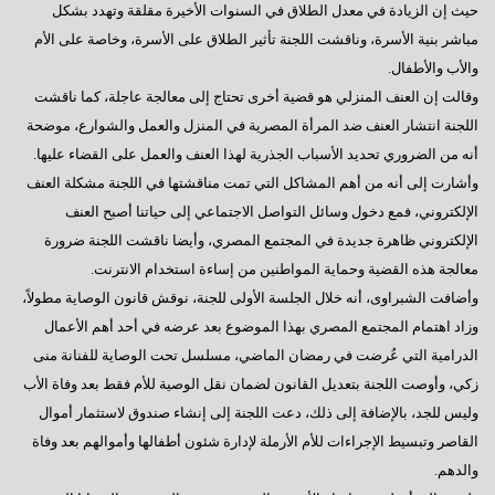
حيث إن الزيادة في معدل الطلاق في السنوات الأخيرة مقلقة وتهدد بشكل
مباشر بنية الأسرة، وناقشت اللجنة تأثير الطلاق على الأسرة، وخاصة على الأم
والأب والأطفال.
وقالت إن العنف المنزلي هو قضية أخرى تحتاج إلى معالجة عاجلة، كما ناقشت
اللجنة انتشار العنف ضد المرأة المصرية في المنزل والعمل والشوارع، موضحة
أنه من الضروري تحديد الأسباب الجذرية لهذا العنف والعمل على القضاء عليها.
وأشارت إلى أنه من أهم المشاكل التي تمت مناقشتها في اللجنة مشكلة العنف
الإلكتروني، فمع دخول وسائل التواصل الاجتماعي إلى حياتنا أصبح العنف
الإلكتروني ظاهرة جديدة في المجتمع المصري، وأيضا ناقشت اللجنة ضرورة
معالجة هذه القضية وحماية المواطنين من إساءة استخدام الانترنت.
وأضافت الشبراوى، أنه خلال الجلسة الأولى للجنة، نوقش قانون الوصاية مطولاً،
وزاد اهتمام المجتمع المصري بهذا الموضوع بعد عرضه في أحد أهم الأعمال
الدرامية التي عُرضت في رمضان الماضي، مسلسل تحت الوصاية للفنانة منى
زكي، وأوصت اللجنة بتعديل القانون لضمان نقل الوصية للأم فقط بعد وفاة الأب
وليس للجد، بالإضافة إلى ذلك، دعت اللجنة إلى إنشاء صندوق لاستثمار أموال
القاصر وتبسيط الإجراءات للأم الأرملة لإدارة شئون أطفالها وأموالهم بعد وفاة
والدهم.