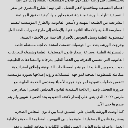
والسياسيين في ورشة عمل حول قانون المسئولية الطبية، وذلك في إطار
اهتمام التنسيقية ومناقشتها لأهم القضايا، التي تهم الشارع المصري في مقر
التنسيقية تناولت الورشة مناقشة عدة محاور منها، كيفية تحقيق الموائمة
التشريعية بين الطبيعة المهنية والأسس القانونية، والطرق المؤسسية لتقييم
الممارسة الطبية والأخطاء الناتجة عنها، بالإضافة إلى طرح تصورات للجنة العليا
للمسئولية الطبية وسبل التعويض للأضرار الناجمة عن الأخطاء الطبية.
وخرجت الورشة بعدد من التوصيات تضمنت استحداث لجنة مستقلة خاصة
بالمسئولية الطبية، وسرعة إصدار قانون المسئولية الطبية وشموله للتعريفات
القانونية التي تتضمن التفرقة بين الخطأ الطبى بدرجاته والمضاعفات الطبيعية،
بحيث يجمع بين الطبيعة المهنية والمصطلحات القانونية، وإطلاق استراتيجية
متكاملة للمنظومة الصحية لمواجهة المشكلات ورؤية إصلاحها بصورة مؤسسية،
تتضمن خطوات تنفيذية لمواجهة هجرة الأطباء ومقدمي الخدمة الطبية، مع
ضرورة التعجيل بإصدار اللائحة التنفيذية لقانون المجلس الصحي الصادر في
مارس ٢٠٢٢، الذي ينص على إصدار لائحته التنفيذية بحد أقصى ٦ شهور ولم يتم
صدورها حتي الآن.
كما أوصت الورشة بالعمل علي التنسيق فيما بين قانون المجلس الصحي،
ومشروع قانون المسئولية الطبية بما يلبي النهوض بالمنظومة الصحية وتكاملية
العمل، وإضافة مادة القانون الطبي لطلاب الكليات والمعاهد الطبية، وعقد