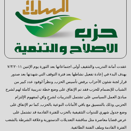
عقدت أمانة التدريب والتثقيف أولى اجتماعاتها بعد الثورة يوم الإثنين ٧/٣/٢٠١١
بهدف البدء في إعادة تفعيل نشاطها بعد فترة التوقف التي شهدتها بعد صدور
قرار لجنة شئون الأحزاب برفض تأسيس الحزب, ونظراً لوفود عدد كبير من
الشباب للإنضمام للحزب فقد تم الإتفاق على وضع خطة تدريبية كاملة لهم لشرح
مبادئ العمل السياسي على تشتمل التدريبات لشرحٍ وافٍ لمفهوم الإلتزام
الحزبي, وذلك بالتنسيق مع باقي الأمانات النوعية بالحزب, كما تم الإتفاق على
وضع جدول شهري للندوات التثقيفية بالحزب للفترة القادمة قد تشتمل على
عرض قضايا معاصرة مثل مناقشة التعديلات الدستورية وعلاقة الشرطة بالشعب
الفترة القادمة وملف الفتنة الطائفية.