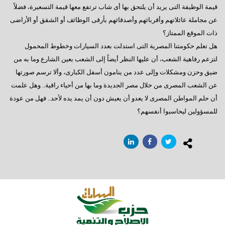
السادات : رحيل مرسى كشف عن آفة مجتمعية خطيرة
قيمة الوظيفة التى يريد أن يلتحق بها أى شاب ترتفع معها قيمة التسعيرة، فضلاً
عن مجاملة عائلاتهم وأقربائهم وأصدقائهم بأرقى الوظائف أو الشقق أو الأراضى
إيران - ماذا ننتظر؟
ذات الموقع الممتاز؟
ماذا بعد الإستفتاء ؟
هل تعلم حكومتنا المصرية التى استدلت بعدد السيارات وخطوط المحمول
لتزعم رفاهية الشعب، أن عليها النظر أيضاً إلى الشعب بعين الشارع وما به من
هل يفاجئنا الرئيس ؟
ضيق وحزن ومشكلات وإلى عدد من ينامون أسفل الكبارى، وألا ترسم صورتها
حينما يستمع الرئيس
عن الشعب المصرى من خلال مصر الجديدة وما بها من أحياء راقية.. وهل علمت
سؤال يطرح نفسه
أن حلم المواطن المصرى لا يعدو أن يعيش دون أن يمد يده لأحد.. فهل من عودة
للمسؤولين ليحاسبوا أنفسهم؟
وجهة نظر فى ( الإرهاب – الفساد – الإهمال )
هل يفعلها الرئيس؟
السادات تعقيبا على إنجازات البرلمان في ثلاث سنوات
السادات : البرلمان يعانى قصور تشريعى لم يشهده في تاريخه
همسة للرئيس
دور المواطن والدولة