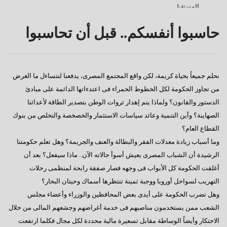
للمستقبل
كفانا إدانات
حاسبوا أنفسكم.. قبل أن تحاسبوا
قناة السويس
دعوة للإصطفاف الوطنى
نحلم جميعاً بحياة كريمة، لكن واقع المجتمع المصرى، يدفعنا لنتساءل ما الغرض
رسالة إلى النائب / على عبد العال
من تجاوز الحكومة لكل الخطوط الحمراء فى اعتدءاتها الدائمة على مبادئ
كورونا وأخواتها كشفوا هشاشة كيانات عربية كبرى
الدستور والقانون؟ ولماذا يتم إهدار ثروات الوطن بتصدير الطاقة لأعدائنا
الصهاينة؟ وأين التنمية وعائد سياسات الاستثمار والخصخصة والتخلص من بنوك
إفتكاسة أبو شقة إحدى عجائب وغرائب البرلمان
القطاع العام؟
هذا هو المتوقع والمنتظر
وما أسباب زيادة معدلات الفقر والبطالة والعنف والجريمة؟ وهل تعلم حكومتنا
الرشيدة أن الشباب المصرى يعيش أسوأ حالاته الآن.. ماذا سيفعل؟ بعد أن
إطلالة عام جديد
أغلقت الحكومة كل الأبواب فى وجهه فصار صفقة رابحة لمنظمى رحلات
عجائب وغرائب مجلس النواب
التهريب لسواحل أوروبا ووجبة ثمينة تنتظرها أسماك وحيتان البحار؟
وهل تضرب الحكومة على أيدى بعض المحافظين والوزراء وأعضاء مجلس
تغييب القوى الوطنية
الشعب ممن يستخدمون مناصبهم فى خدمة أغراضهم وجشعهم المالى من خلال
هل يطول الإنتظار ؟
الاحتكار وأيضاً الوساطة مقابل تسعيرة مالية محددة لكل مجال فكلما ارتفعت