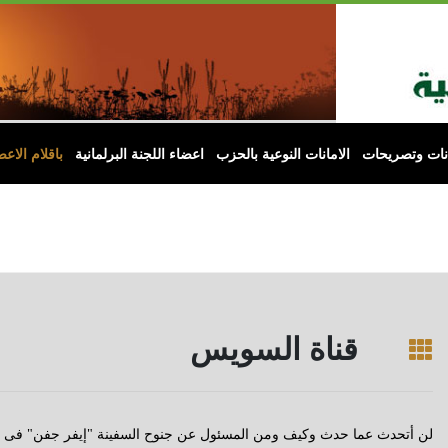
انات وتصريحات
الامانات النوعية بالحزب
اعضاء اللجنة البرلمانية
باقلام الاعض
قناة السويس
لن أتحدث عما حدث وكيف ومن المسئول عن جنوح السفينة "إيفر جفن" فى المم