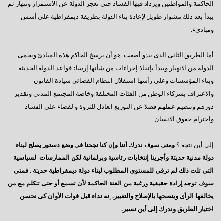
فى إنتظار كلمة الرئيس بمناسبة قرب بدء عملية التصويت
الحاكمة والمواطنين ويزداد فيها الفساد حتى تعجز الدولة عن الاستمرار وتنهار ثم
يبدأ بعد ذلك مشوار طويل لإعادة بناء الدولة بطريقة ديمقراطية على أسس
رسالة إلى العقلاء
ومبادىء.
المعارضة الحائرة
أما الطريق الثانى الذى يبدو أصعب. هو أن يرسخ الحاكم هذه المبادئ ويحمى
إلى أين نتجه ؟
الدولة من الانهيار ويبدأ بإتخاذ إجراءات من شأنها إرساء قواعد الدولة الحديثة
السادات: أخيراً انتهت المؤامرة الأمريكية
وبناء المؤسسات وعلى رأسها استقلال النظام القضائي سيادة القانون
والاعتراف بشركاء الوطن من الفئات المختلفة وخاصة المجتمع المدني وتقدير
أكتوبر وآمال تتجدد
دورهم وتنظيم عملهم فضلا عن التوزيع العادل للثروة والقضاء على الفساد
رجاءاً إهتموا بالعمال
واحترام حقوق الانسان.
فى قلوبنا يا سيناء
إلى أين نتجه ؟
ومتى سوف ندرك أننا وإن كنا نجحنا فى وضع دستور يصلح لبناء
العبادة الموحد ومطامع الإنتهازيين
دولة مدنية حديثة وأجرينا إنتخابات رئاسية وبرلمانية لكن الممارسات السياسية
أيدى تحمى وأخرى تبنى
التى تلت ذلك لم ترقى للمستوى المطلوب لبناء دولة ديمقراطية حديثة . فمتى
سوف توجد إرادة حقيقية ورغبة من الفئة الحاكمة لأن تسمع أو حتى تتكلم مع من
الإعضاء ورؤيتهم للتأسيس
يخالفها الرأى وينصحها بالإصلاح والتغيير. إنه نداء قبل فوات الأوان كى نحسن
مصر تنادينا,, إتركونى أتنفس
اختيار الطريق وندرك إلى أين نسير.