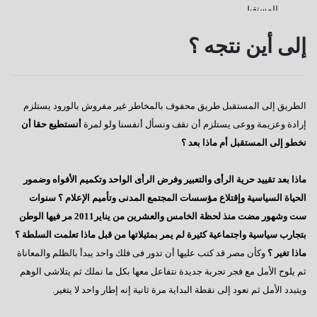
للمستقبل
كفانا إدانات
إلى أين نتجه ؟
قناة السويس
دعوة للإصطفاف الوطنى
الطريق إلى المستقبل طريق محفوف بالمخاطر غير مفروش بالورود يستلزم
رسالة إلى النائب / على عبد العال
إرادة وعزيمة ووعى يستلزم أن نقف ونسأل أنفسنا ولو لمرة
أنستطيع حقا أن
كورونا وأخواتها كشفوا هشاشة كيانات عربية كبرى
نخطو إلى المستقبل أم ماذا بعد ؟
إفتكاسة أبو شقة إحدى عجائب وغرائب البرلمان
ماذا بعد تقييد حرية الرأى والتعبير وفرض الرأى الواحد وتكميم الأفواه وضمور
هذا هو المتوقع والمنتظر
الحياة السياسية وإقتلاع مؤسسات المجتمع المدنى وتأميم الإعلام ؟ سنوات
ست وشهور مضت منذ لحظة الخامس والعشرين من يناير2011 مر فيها الوطن
إطلالة عام جديد
بتجارب سياسية واجتماعية كثيرة لم يمر بمثيلاتها من قبل ماذا تعلمت السلطة ؟
عجائب وغرائب مجلس النواب
ماذا تغير ؟
وكأن مصر قد كتب عليها أن تدور فى فلك واحد يبدأ بالظلم والمعاناة
ثم يلوح الأمل مع فجر تجربة جديدة نتفاعل معها بكل ما نملك ثم يتلاشى الوهم
تغييب القوى الوطنية
ويتبدد الأمل ثم نعود إلى نقطة البداية مرة ثانية إنه إطار واحد لا يتغير.
هل يطول الإنتظار ؟