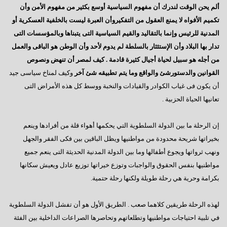
السادات : رحيل مرسى كشف عن آفة مجتمعية خطيرة
ألم يحن الوقت لندرك أن مفهوم السياسية أوسع بكثير من مفهوم الأمن وأن
تكميم الأفواه لا يمنع العقول من التفكيروأن العبرة ليست بالخلفية العسكرية أو
إيران - ماذا ننتظر؟
المدنية للرئيس وإنما بالتقاليد والقيم السياسية التى يتبناها وبالمؤسسات التى
ماذا بعد الإستفتاء ؟
تدار بها البلاد وأن الإستئثار بالسلطة لم يدوم لأحد وأن الوطن هو الباقى والعمل
من أجله هو سبيل لحياة أجيال كثيرة قادمة . كيف لمصر أن تنهض ونصوص
هل يفاجئنا الرئيس ؟
القوانين والدستورشئ والواقع وما يتم تطبيقه شئ آخر
وكيف لمناخ سياسى جيد
حينما يستمع الرئيس
أن يكون فى غياب الكوادر والقيادات والنخبة ووسط كل هذه الأمراض التى
تعانيها الحياة الحزبية .
سؤال يطرح نفسه
وجهة نظر فى ( الإرهاب – الفساد – الإهمال )
إن الرحلة ما بين الدولة السلطوية التي يحكمها أهواء قلة من أفرادها وينعم
هل يفعلها الرئيس؟
بخيراتها شريحة محدودة من مواطنيها ويظل الباقين بين فكى الفقر والجهل
ونهب ثرواتها ويجوع أطفالها وما بين الدولة المدنية الحديثة التى ينعم جميع
السادات تعقيبا على إنجازات البرلمان في ثلاث سنوات
مواطنيها بنفس الحقوق والواجبات وتوزع خيراتها توزيع عادل ويعيش سكانها
السادات : البرلمان يعانى قصور تشريعى لم يشهده في تاريخه
بكرامة وحرية هي رحلة طويلة ولكنها رحلة حتمية.
همسة للرئيس
لهذه الرحلة طريقين كلاهما صعب . الطريق الأول هو أن تفشل الدولة السلطوية
دور المواطن والدولة
في تلبية احتياجات مواطنيها وتطلعاتهم وتحاصرها الصراعات الداخلية بين الفئة