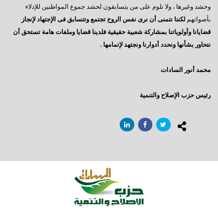
السادات : رحيل مرسى كشف عن آفة مجتمعية خطيرة
وحشد وغيرها ، ولا نلوم على من يتسابقون لحشد جموع المواطنين للإدلاء
بأصواتهم
لكننا نتمنى أن نرى نفس الروح تجتمع وتتسابق فى الإجتهاد لإنجاز
إيران - ماذا ننتظر؟
قضايانا وأولوياتنا بمشاركة شعبية حقيقية فلدينا قضايا وملفات هامة تستحق أن
ماذا بعد الإستفتاء ؟
نتحاور بشأنها ونحدد أدوارنا ونجتهد لإتمامها .
هل يفاجئنا الرئيس ؟
محمد أنور السادات
حينما يستمع الرئيس
سؤال يطرح نفسه
رئيس حزب الإصلاح والتنمية
وجهة نظر فى ( الإرهاب – الفساد – الإهمال )
هل يفعلها الرئيس؟
السادات تعقيبا على إنجازات البرلمان في ثلاث سنوات
السادات : البرلمان يعانى قصور تشريعى لم يشهده في تاريخه
همسة للرئيس
دور المواطن والدولة