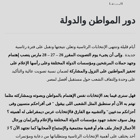
للمستقبل
كفانا إدانات
دور المواطن والدولة
قناة السويس
دعوة للإصطفاف الوطنى
أيام قليلة وتنتهى الإنتخابات الرئاسية وتعلن نتيجتها ونقبل على فترة رئاسية
رسالة إلى النائب / على عبد العال
جديدة .
وإلى أن يجىء يوم التصويت المقرر 26 – 27 – 28 مارس ينصب إهتمام
كورونا وأخواتها كشفوا هشاشة كيانات عربية كبرى
وجهد حملات المرشحين ومؤسسات الدولة المختلفة وعلى رأسها الإعلام على
تحفيز المواطنين على النزول والمشاركة
لضمان نسبة تصويت عالية والتأكيد
إفتكاسة أبو شقة إحدى عجائب وغرائب البرلمان
على وحدة وإلتفاف الشعب حول مستقبل أفضل لمصر.
هذا هو المتوقع والمنتظر
فهل سنرى فيما بعد الإنتخابات نفس الإهتمام بالمواطن وبصوته وبمشاركته مثلما
إطلالة عام جديد
نهتم به الآن أم سنطبق المثل الشعبى اللى بيقول " فى أفراحكم منسيين وفى
عجائب وغرائب مجلس النواب
أحزانكم مدعيين" والتشبيه مع الفارق فالإنتخابات عرس ديمقراطى له أهميته ؟
وهل سوف نحشد جهود مؤسسات الدولة المختلفة والإعلام والبرلمان ورجال
تغييب القوى الوطنية
الأعمال لإنجاز ملف هام أو قضية مجتمعية والإستماع لأصحابها كما نجتهد الآن ؟
لا
هل يطول الإنتظار ؟
أحد يختلف على أهمية الإنتخابات الرئاسية ومتطلباتها من دعاية ومؤتمرات