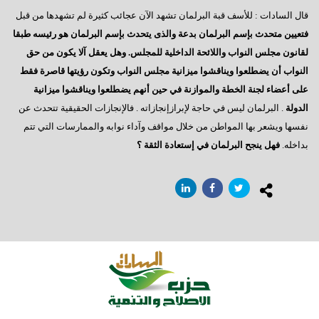
فى إنتظار كلمة الرئيس بمناسبة قرب بدء عملية التصويت
قال السادات : للأسف قبة البرلمان تشهد الآن عجائب كثيرة لم تشهدها من قبل
رسالة إلى العقلاء
فتعيين متحدث بإسم البرلمان بدعة والذى يتحدث بإسم البرلمان هو رئيسه طبقا
لقانون مجلس النواب واللائحة الداخلية للمجلس. وهل يعقل آلا يكون من حق
المعارضة الحائرة
النواب أن يضطلعوا ويناقشوا ميزانية مجلس النواب وتكون رؤيتها قاصرة فقط
إلى أين نتجه ؟
على أعضاء لجنة الخطة والموازنة في حين أنهم يضطلعوا ويناقشوا ميزانية
الدولة
. البرلمان ليس في حاجة لإبرازإنجازاته . فالإنجازات الحقيقية تتحدث عن
السادات: أخيراً انتهت المؤامرة الأمريكية
نفسها ويشعر بها المواطن من خلال مواقف وآداء نوابه والممارسات التي تتم
أكتوبر وآمال تتجدد
بداخله.
فهل ينجح البرلمان في إستعادة الثقة ؟
رجاءاً إهتموا بالعمال
فى قلوبنا يا سيناء
العبادة الموحد ومطامع الإنتهازيين
أيدى تحمى وأخرى تبنى
الإعضاء ورؤيتهم للتأسيس
مصر تنادينا,, إتركونى أتنفس