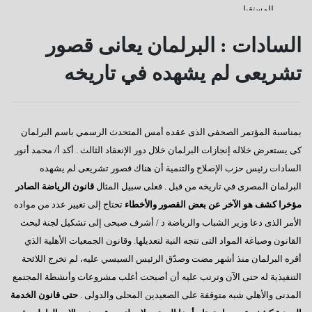
للمستقبل
كفانا إدانات
السادات : البرلمان يعانى قصور
قناة السويس
تشريعى لم يشهده في تاريخه
دعوة للإصطفاف الوطنى
رسالة إلى النائب / على عبد العال
بمناسبة المؤتمر الصحفى الذى عقده أمس المتحدث الرسمي باسم البرلمان
كورونا وأخواتها كشفوا هشاشة كيانات عربية كبرى
كى يستعرض خلاله إنجازات البرلمان خلال دور الإنعقاد الثالث . أكد أ/ محمد أنور
إفتكاسة أبو شقة إحدى عجائب وغرائب البرلمان
السادات رئيس حزب الإصلاح والتنمية أن هناك قصور تشريعى لم يشهده
البرلمان المصرى في تاريخه من قبل . فعلى سبيل المثال
قانون الرياضة الصادر
هذا هو المتوقع والمنتظر
مؤخرا كشف هو الآخر عن بعض القصور والأخطاء
تحتاج إلى تغيير عدد من مواده
إطلالة عام جديد
الأمر الذى دعا وزير الشباب والرياضة د / أشرف صبحى إلى تشكيل لجنة لبحث
القانون وصياغة المواد التى تتجه النية لتعديلها. وقانون الجمعيات الأهلية الذي
عجائب وغرائب مجلس النواب
أقره البرلمان منذ أشهر مضت وصدّق الرئيس السيسي عليه، لم تخرج اللائحة
تغييب القوى الوطنية
التنفيذية له حتى الآن وترتب عليه أن أصبحت أغلب مشروعات وأنشطة المجتمع
هل يطول الإنتظار ؟
المدنى والأهلي شبه متوقفة على الصعيدين المحلى والدولى .
حتى قانون الخدمة