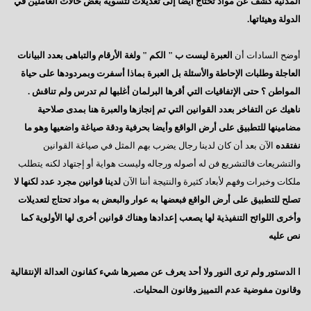
المدنية كشف عن مواد تحتاج أيضا إلى تعديلات لتسوية بعض حالات العاملين في
السادات : رحيل مرسى كشف عن آفة مجتمعية خطيرة
الدولة وهيئاتها.
إيران - ماذا ننتظر؟
أوضح السادات أن
العبرة ليست ب " الكم " ولغة الأرقام والتباهى بعدد البيانات
ماذا بعد الإستفتاء ؟
العاجلة وطلبات الإحاطة والأسئلة بل العبرة بماذا أسفرت وبمردودها على حياة
هل يفاجئنا الرئيس ؟
المواطن ؟ حتى الإتفاقيات التي أقرها البرلمان أغلبها لم تدرس ولم تناقش .
ناهيك عن التفاخر بعدد القوانين التي تم إنجازها والعبرة هنا بمدى صلاحية
حينما يستمع الرئيس
مضامينها للتطبيق على أرض الواقع وأيضا بحرفية ودقة صياغة واضعيها وهو ما
سؤال يطرح نفسه
نفتقده
الآن بعد أن كان لدينا رجال يضرب بهم المثل في صياغة القوانين
وجهة نظر فى ( الإرهاب – الفساد – الإهمال )
والتشريعات فالتشريع فن له أصوله ورجاله وليست هواية أو إجتهاد لكنه يتطلب
ملكات وخبرات وفهم لأبعاد كثيرة والنتيجة أننا الآن
لدينا قوانين مجرد عدد لكنها لا
هل يفعلها الرئيس؟
تصلح للتطبيق على أرض الواقع فبعضها به عوار والبعض به مواد تحتاج لتعديلات
السادات تعقيبا على إنجازات البرلمان في ثلاث سنوات
وأخرى اللوائح التنفيذية لها يصعب إعدادها وهناك قوانين أخرى لها الأولوية كما
نص عليه
السادات : البرلمان يعانى قصور تشريعى لم يشهده في تاريخه
همسة للرئيس
ا الدستور ولم ترى النور ولا أحد يعرف عن مصيرها شيء كقانون العدالة الإنتقالية
دور المواطن والدولة
وقانون مفوضية عدم التمييز وقانون المحليات.