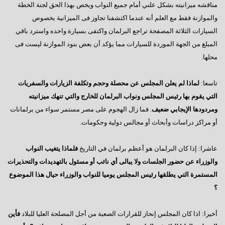
مناقشه ميزانيته بشكل علني أمام جميع النواب ويخص بهذا الحق لجنة الخطة
روح الشباب
والموازنة فقط مع العلم أنه عندما اكتشفنا تجاوز فى الميزانية بخصوص
السيارات الثلاثة المصفحة تراجع البرلمان واكتفى بسيارة واحده واسترد باقي
ثورة الأبطال
المبلغ من الجهة الموردة للسيارات مما يؤكد أن بعض بنود الموازنة ليست فى
لحن الوفاء
محلها.
حاكموا جمال مبارك
تاسعا:
لماذا لم يعلن المجلس عن محصلة وحجم وتكلفة الزيارات والسفريات
كله تمام ياأفندم
التي يقوم بها رئيس المجلس ونواب البرلمان للخارج والتي تنهك ميزانيته
ومردودها الإيجابي ضعيف
. فما زال الهجوم على مصر مستمر سواء من برلمانات
إرادة غيرت تونس
أو مراكز دراسات وأبحاث أو مجالس دولية وحكومات.
العدالة المقيدة
عام جديد ودماء أبرياء
عاشرا: إذا كان البرلمان هو أعظم برلمان في التاريخ
فلماذا يتغيب النواب
والوزراء عن حضور الجلسات ولا يبالى أي نائب أو مسئول بالتهديدات والتحذيرات
عام جديد وآمال باقية
المستمرة التي يطلقها رئيس المجلس يوميا للنواب والوزراء حيال هذا الموضوع
مذبحة المماليك
؟
الرئيس و الإحتكار
أخيرا: اذا كان المجلس إنحاز للقرارات الصعبة من أجل المصلحة العليا للبلاد
فأين
تطلعات فى عام جديد