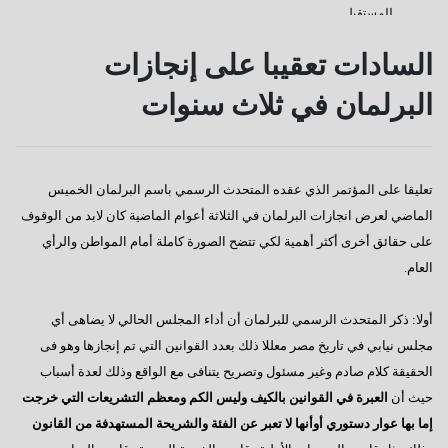
للمستقبل
كفانا إدانات
السادات تعقيبا على إنجازات
قناة السويس
البرلمان في ثلاث سنوات
دعوة للإصطفاف الوطنى
رسالة إلى النائب / على عبد العال
تعليقا على المؤتمر الذي عقده المتحدث الرسمي باسم البرلمان الخميس
كورونا وأخواتها كشفوا هشاشة كيانات عربية كبرى
الماضي لعرض انجازات البرلمان في الثلاثة أعوام الماضية كان لابد من الوقوف
إفتكاسة أبو شقة إحدى عجائب وغرائب البرلمان
على حقائق أخرى أكثر أهمية لكي تتضح الصورة كاملة أمام المواطن والرأي
العام.
هذا هو المتوقع والمنتظر
إطلالة عام جديد
أولا: ذكر المتحدث الرسمي للبرلمان أن أداء المجلس الحالي لا يضاهى أي
مجلس نيابي في تاريخ مصر معللا ذلك بعدد القوانين التي تم إنجازها وهو فى
عجائب وغرائب مجلس النواب
الحقيقة كلام صادم وغير مسئول وتصريح يتنافى مع الواقع وذلك لعدة أسباب
تغييب القوى الوطنية
حيث أن
العبرة في القوانين بالكيف وليس الكم ومعظم التشريعات التي خرجت
هل يطول الإنتظار ؟
إما بها عوار دستوري أوأنها لا تعبر عن الفئة والشريحة المستهدفة من القانون