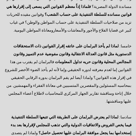
فى إنتظار كلمة الرئيس بمناسبة قرب بدء عملية التصويت
مساندة الدولة المصرية؟
فلماذا إذاً معظم القوانين التي يسعى إلى إقرارها هي
رسالة إلى العقلاء
قوانين مسانده للسلطة التنفيذية على حساب الشعب؟
وقوانين مقيده للحريات
تزيد من صلاحيات السلطة التنفيذية على حساب المواطن والوطن؟ في غياب
المعارضة الحائرة
كبير عن قضايا الفلاح والأجور والمعاشات والأسعارومعاناة المواطن اليومية.
إلى أين نتجه ؟
خامسا:
لماذا لم يأخذ البرلمان على عاتقه إقرار القوانين ذات الاستحقاقات
السادات: أخيراً انتهت المؤامرة الأمريكية
الدستورية مثل قانون العدالة الانتقالية وقانون مفوضية عدم التمييز وقانون
أكتوبر وآمال تتجدد
المجالس المحلية وقانون حريه تداول المعلومات
فالبرلمان لم يقترب من هذا
رجاءاً إهتموا بالعمال
القوانين إما لعدم معرفته لدوره الحقيقي وإما لأنه لم يأخذ الضوء الأخضر للشروع
في إقرار هذه القوانين؟ ولماذا أيضا لم يقم البرلمان بدوره الرقابي الحقيقي
فى قلوبنا يا سيناء
بمحاسبه المسئولين والمقصرين المتسببين في معاناة الفقراء والمهمشين. من
العبادة الموحد ومطامع الإنتهازيين
خلال إتاحة ومناقشة تقارير الجهاز المركزي للمحاسبات لاطلاع أعضاء المجلس
عليها ومناقشتها.
أيدى تحمى وأخرى تبنى
الإعضاء ورؤيتهم للتأسيس
سادسا:
لماذا لم يعترض البرلمان على الطريقة التي تتبعها السلطة التنفيذية
فيما يخص القروض والاتفاقيات الدولية والتي تذهب للمجلس لإقرارها بعد بدء
مصر تنادينا,, إتركونى أتنفس
إستخدامها بما يجعل موافقة البرلمان عليها تحصيل حاصل؟
ولماذا لم يتصدى