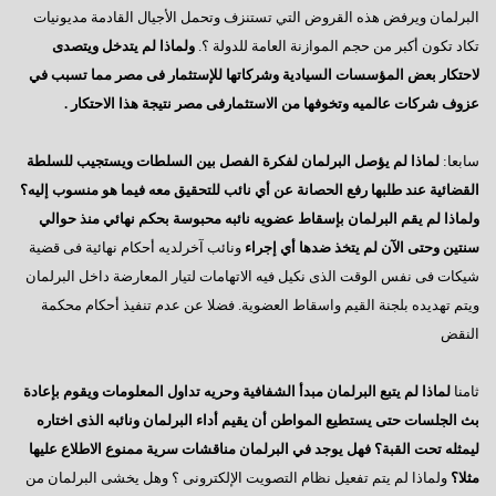
خايف على الثورة
البرلمان ويرفض هذه القروض التي تستنزف وتحمل الأجيال القادمة مديونيات
مقال تم نشره في مجلة شتيرن الألمانية و التي تصدر أسبوعيا
تكاد تكون أكبر من حجم الموازنة العامة للدولة ؟.
ولماذا لم يتدخل ويتصدى
لاحتكار بعض المؤسسات السيادية وشركاتها للإستثمار فى مصر مما تسبب في
عمال مصر ,, إنتظرتم طويلاً والقادم أفضل
عزوف شركات عالميه وتخوفها من الاستثمارفى مصر نتيجة هذا الاحتكار .
شعب على شفا حفرة من نار
سابعا:
لماذا لم يؤصل البرلمان لفكرة الفصل بين السلطات ويستجيب للسلطة
حزب الأقلية
القضائية عند طلبها رفع الحصانة عن أي نائب للتحقيق معه فيما هو منسوب إليه؟
رؤوس الأفاعى
ولماذا لم يقم البرلمان بإسقاط عضويه نائبه محبوسة بحكم نهائي منذ حوالي
سنتين وحتى الآن لم يتخذ ضدها أي إجراء
ونائب آخرلديه أحكام نهائية فى قضية
أنور عصمت السادات : مصر كما ينبغي
شيكات فى نفس الوقت الذى نكيل فيه الاتهامات لتيار المعارضة داخل البرلمان
عبود الزمر وليس الفاروق عمر
ويتم تهديده بلجنة القيم واسقاط العضوية. فضلا عن عدم تنفيذ أحكام محكمة
فَصبر جميل
النقض
حان وقت الحساب
ثامنا
لماذا لم يتبع البرلمان مبدأ الشفافية وحريه تداول المعلومات ويقوم بإعادة
العبارة السلام 98
بث الجلسات حتى يستطيع المواطن أن يقيم أداء البرلمان ونائبه الذى اختاره
ليمثله تحت القبة؟ فهل يوجد في البرلمان مناقشات سرية ممنوع الاطلاع عليها
خارطة الطريق
مثلا؟
ولماذا لم يتم تفعيل نظام التصويت الإلكترونى ؟ وهل يخشى البرلمان من
إنتبهوا لما حولنا