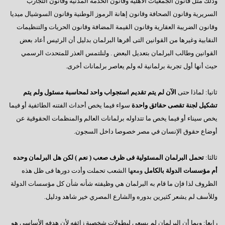
وذلك مثل قانون الجمعيات الأهلية وقانون الخدمة المدنية وقانون التجارب
السادات : رحيل مرسى كشف عن آفة مجتمعية خطيرة
السريرية وقانون الصحافة وقانون إهانة الرموز الوطنية وقانون السوشيال ميديا
إيران - ماذا ننتظر؟
وقانون الضريبة العقارية وقانون القيمة المضافة وقانون الحريات والتنظيمات
النقابية وغيرها من القوانين التى أقرها البرلمان بدليل أن الرئيس أعاد بعض
ماذا بعد الإستفتاء ؟
القوانين وطالب البرلمان بتعديل البعض . ولنلتمس العذر للمتحدث الرسمي
هل يفاجئنا الرئيس ؟
حيث أنها أول تجربة برلمانية له ولم يعاصر برلمانات أخرى.
حينما يستمع الرئيس
ثانيا: لماذا حتى
الآن لم يتم تقديم استجواب واحد لمحاسبة مسئول ولم يتم
سؤال يطرح نفسه
تشكيل لجنة تقصى حقائق واحدة
سواء فيما يخص أحداث الفتنه الطائفية أو فيما
وجهة نظر فى ( الإرهاب – الفساد – الإهمال )
يخص سيناء أو فيما يخص ما تتداوله برلمانات العالم والمنظمات الحقوقية عن
أوضاع حقوق الإنسان في مصر خصوصا داخل السجون.
هل يفعلها الرئيس؟
السادات تعقيبا على إنجازات البرلمان في ثلاث سنوات
ثالثا:
تحمل البرلمان المسئولية فى ظرف صعب ( نعم ) لكن هل البرلمان وحده
أم مؤسسات الدولة بالكامل
ومعها الشعب تحملت وأدت دورها فى ظل هذه
السادات : البرلمان يعانى قصور تشريعى لم يشهده في تاريخه
الظروف لذا فإن ما قام به البرلمان هي وظيفته شأنه شأن كل مؤسسات الدولة
همسة للرئيس
وللأسف لم يشعر كثيرين بدوره والشارع المصري خير شاهد ودليل.
دور المواطن والدولة
رابعا: وبما أن البرلمان لم يسعى لبطولات شخصية زائفه لأن هدفه الأساسي هو