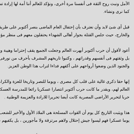
الأمل ونبث روح الثقة فى أنفسنا مرة أخرى، ونؤكد للعالم أننا أمة لها إرادة 
كما نرى ونشاء.
قبل أى شئ لابد وأن نعترف بأن إحتفال العام الماضى بنصر أكتوبر على طر
والخارج، حيث جلس القتلة بجوار أهالى الشهداء يحتفلون معهم فى منظر مؤس
أعود لأقول أن حرب أكتوبر أبهرت العالم وجعلت الجميع يقف إحتراما وهيبة وإ
بل وثقتهم فى أنفسهم وقدراتهم ، وكتبوا تاريخهم المشرف بأحرف من نورفى سج
والجنود الذين وضعوا أرواحهم على أكفهم فداءا لتراب هذا الوطن العزيز.
إنها حقا ذكرى غالية على قلب كل مصرى ، ويوما للنصر وتاريخا للعزة والكرا
العالم لهم، وبقدر ما كانت حرب أكتوبر انتصارا عسكريا رائعا للمدرسة العسك
حربا لتحرير الأراضى المصرية كانت أيضا تحريرا للارادة والعزيمة الوطنية .
هذا ويثبت التاريخ كل يوم أن القوات المسلحة هى الملاذ الأول والأخير للشعب
يوما عسكرا فهم ليسوا جيش إحتلال ولاهم مرتزقة ولا مأجورين ، بل يكفيهم 