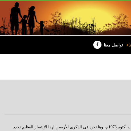
اء
تواصل معنا
قتال مشرف خاضه شعبنا وجيشنا المصرى، وملحمة رائعة سطرها أبطال حرب أكتوبر1973م، وها نحن فى الذكرى الأربعين لهذا الإنتصار العظيم نجدد