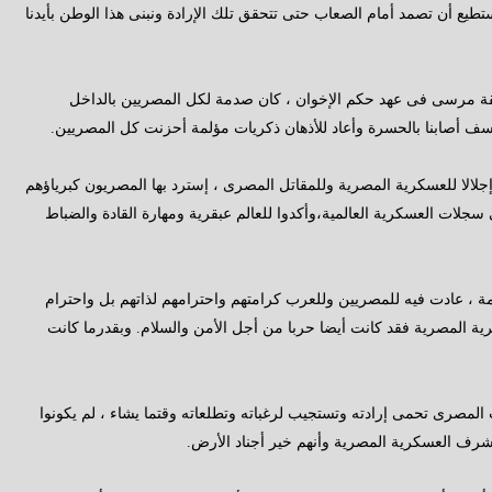
تستطيع أن تصمد أمام الصعاب حتى تتحقق تلك الإرادة ونبنى هذا الوطن بأيدنا
يقة مرسى فى عهد حكم الإخوان ، كان صدمة لكل المصريين بالداخل
ف أصابنا بالحسرة وأعاد للأذهان ذكريات مؤلمة أحزنت كل المصريين.
جلالا للعسكرية المصرية وللمقاتل المصرى ، إسترد بها المصريون كبرياؤهم
لات العسكرية العالمية،وأكدوا للعالم عبقرية ومهارة القادة والضباط
مة ، عادت فيه للمصريين وللعرب كرامتهم واحترامهم لذاتهم بل واحترام
رية المصرية فقد كانت أيضا حربا من أجل الأمن والسلام. وبقدرما كانت
 المصرى تحمى إرادته وتستجيب لرغباته وتطلعاته وقتما يشاء ، لم يكونوا
شرف العسكرية المصرية وأنهم خير أجناد الأرض.