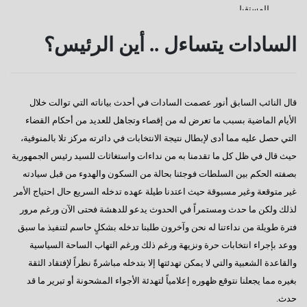
للمستقبل
كفانا إدانات
السادات يتساءل .. أين الرئيس؟
قناة السويس
دعوة للإصطفاف الوطنى
قال النائب السابق أنور عصمت السادات في أحدث بياناته التي توالت خلال
رسالة إلى النائب / على عبد العال
الأيام الماضية بسبب ما تعرض له من إقصاء وتجاهل للعديد من أحكام القضاء
كورونا وأخواتها كشفوا هشاشة كيانات عربية كبرى
التي حصل عليه مما أدى لإبطال نتيجة الانتخابات في دائرته مركز تلا بالمنوفية،
حيث قال في ظل كل ما تقدمنا به من نداءات واستغاثات للسيد رئيس الجمهورية
إفتكاسة أبو شقة إحدى عجائب وغرائب البرلمان
بصفته الحكم بين السلطات فوجئنا بحالة من السكون والهدوء من قبل سيادته
هذا هو المتوقع والمنتظر
غير متوقعة وغير مسبوقة حيث اعتدنا طيلة عهده تدخله السريع حال احتياج الأمر
لذلك ولكن ما حدث ومستمراً في الحدوث يدعو للدهشة فحتى الآن ورغم مرور
إطلالة عام جديد
فترة طويلة من نداءتنا له نحن وآخرون طلبنا تدخله بشكلٍ حاسم لتنفيذ ما سبق
عجائب وغرائب مجلس النواب
ووعد بإجراء انتخابات حرة ونزيهة ورغم ذلك ورغم التهاب الساحة السياسية
والقاعدة الشعبية والتي لا يمكن تهدئتها إلا بتدخله مباشرةً نظراً لإفتقاد الثقة
تغييب القوى الوطنية
بغيره مما يجعلنا نتوقع ظهوره إعلامياً لتهدئة الأجواء المشحونة أو تبرير ما قد
هل يطول الإنتظار ؟
حدث.