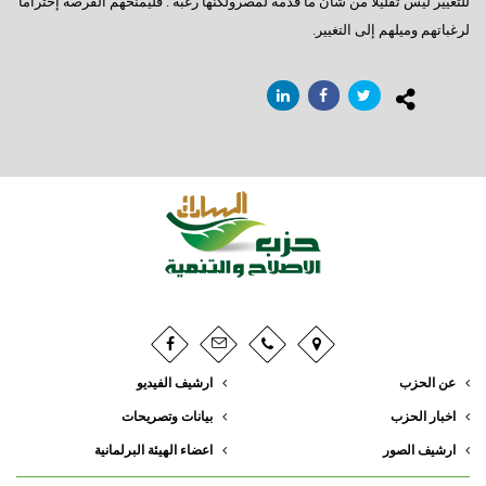
للتغيير ليس تقليلا من شأن ما قدمه لمصرولكنها رغبة . فليمنحهم الفرصة إحتراماً
خايف على الثورة
لرغباتهم وميلهم إلى التغيير.
مقال تم نشره في مجلة شتيرن الألمانية و التي تصدر أسبوعيا
عمال مصر ,, إنتظرتم طويلاً والقادم أفضل
شعب على شفا حفرة من نار
حزب الأقلية
رؤوس الأفاعى
أنور عصمت السادات : مصر كما ينبغي
عبود الزمر وليس الفاروق عمر
فَصبر جميل
حان وقت الحساب
عن الحزب
ارشيف الفيديو
العبارة السلام 98
اخبار الحزب
بيانات وتصريحات
خارطة الطريق
ارشيف الصور
اعضاء الهيئة البرلمانية
إنتبهوا لما حولنا