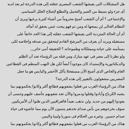
السادات : رحيل مرسى كشف عن آفة مجتمعية خطيرة
هل المشكلات التى يعيشها الشعب المصرى جعلته إلى هذه الدرجة لم يعد لديه
أى جزء ولو بسيط من الصبر والتحمل والتطلع لإصلاح الخلل السياسى
إيران - ماذا ننتظر؟
والإجتماعى ؟ أم أن الشعب أصبح محروماً من أشياء كثيرة يرغبها ويرى أن
ماذا بعد الإستفتاء ؟
النظام الحالى لن يمنحها له ومن ثم فهو يبحث عمن يحقق له آماله.
أم أن الحالة المتردية التى يعيشها الشعب جعلته إلى هذا الحد خائفاً على
هل يفاجئنا الرئيس ؟
مستقبله ويريد أن يعرف من المرشح القادم ليتحقق من صدقه وإخلاصه لكى
حينما يستمع الرئيس
يستأمنه على حياته وممتلكاته وطموحاته ؟ الحقيقة أننى حائر,,,,
سؤال يطرح نفسه
ولو نظرنا إلى مصر فى عهد مبارك ومن قبله من الرؤساء تجد أن الظلم
والديكتاتورية والإستبداد كان موجوداً أيضاً لكن هل النهب المنظم فى القطاعين
وجهة نظر فى ( الإرهاب – الفساد – الإهمال )
العام والخاص الذى أصبح الآن مستفحلا يأكل الأخضر واليابس هو ما جعل
هل يفعلها الرئيس؟
المصريين مشغولون بالتغيير إلى هذه الدرجة؟
هناك من الرؤساء العرب من فعلوا بشعوبهم فظائع أكثر وكانوا يحكمونهم بما
السادات تعقيبا على إنجازات البرلمان في ثلاث سنوات
يشبه الكرباج وأبادوا وقتلوا ودمروا والآن تجد شعوبهم تتأسف عليهم وتتمنى أن
السادات : البرلمان يعانى قصور تشريعى لم يشهده في تاريخه
يعودوا إليهم من جديد. ولن نذهب بعيداً فالعراقيين الذين ظنوا أن الأمريكيين
سوف يخرجوهم من بأس صدام تجدهم يتمنون الآن يوم مما عاشوه فى حياة
همسة للرئيس
صدام حسين . وغيره من الحكام فى سوريا وليبيا واليمن .
دور المواطن والدولة
هناك من الرؤساء العرب من فعلوا بشعوبهم فظائع أكثر وكانوا يحكمونهم بما