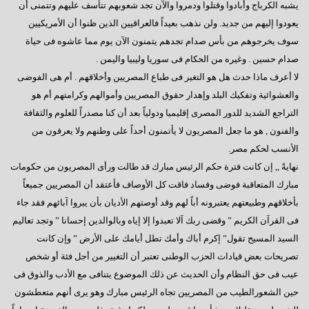
فى إنتظار كلمة الرئيس بمناسبة قرب بدء عملية التصويت
يشبه الكرباج وأبادوا وقتلوا ودمروا والآن تجد شعوبهم تتأسف عليهم وتتمنى أن
يعودوا إليهم من جديد. ولن نذهب بعيداً فالعراقيين الذين ظنوا أن الأمريكيين
رسالة إلى العقلاء
سوف يخرجوهم من بأس صدام تجدهم يتمنون الآن يوم مما عاشوه فى حياة
المعارضة الحائرة
صدام حسين . وغيره من الحكام فى سوريا وليبيا واليمن .
لا أعرف ماذا حدث هل هو التغير فى طباع المصريين وأخلاقهم . أم هى الفوضى
إلى أين نتجه ؟
والعشوائية وتفكيك البلد وإهدار حقوق المصريين وأموالهم وكرامتهم أم هو
السادات: أخيراً انتهت المؤامرة الأمريكية
التراجع الشديد للدور المصرى إقليميا ودولياً بعد أن كنا مصدراً للعلوم والثقافة
والفنون , هو ما جعل المصريون لا يأتمنون أحداً على وطنهم ولا يعرفون من
أكتوبر وآمال تتجدد
الأنسب لحكم مصر.
رجاءاً إهتموا بالعمال
نهايةً ,, إن كانت فترة حكم الرئيس مبارك قد طالت ورأى المصريون من حكومات
فى قلوبنا يا سيناء
مبارك المتعاقبة فوضى وفساد فاقت كل الأوصاف فأعتقد أن المصريين جميعاً
بأخلاقهم وطبيعتهم يعتبرونه أباً لهم وقد أوصتهم الأديان بأن يبروا آبائهم فقد جاء
العبادة الموحد ومطامع الإنتهازيين
فى القرآن الكريم ” وقضى ربك آلا تعبدوا إلا إياه وبالوالدين إحسانا ” وتجد تعاليم
أيدى تحمى وأخرى تبنى
السيد المسيح تقول” إكرم أباك وأمك تطل أيامك على الأرض ” وإن كانت
تصريحات بعض قيادات الحزب الوطنى تعتبر أن التغيير من أجل فئة أو شخص
الإعضاء ورؤيتهم للتأسيس
عيب فى حق النظام وأن الحديث عن ذلك الموضوع يتنافى مع الأدب والذوق فى
مصر تنادينا,, إتركونى أتنفس
حين الشعورالطيب من المصريين تجاه الرئيس مبارك وهو يرى أنهم متعطشون