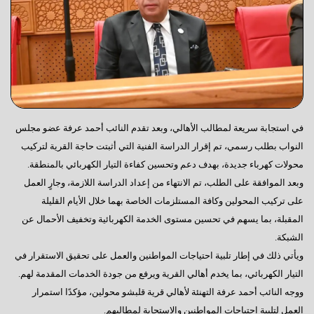
في استجابة سريعة لمطالب الأهالي، وبعد تقدم النائب أحمد عرفة عضو مجلس
النواب بطلب رسمي، تم إقرار الدراسة الفنية التي أثبتت حاجة القرية لتركيب
محولات كهرباء جديدة، بهدف دعم وتحسين كفاءة التيار الكهربائي بالمنطقة.
وبعد الموافقة على الطلب، تم الانتهاء من إعداد الدراسة اللازمة، وجارٍ العمل
على تركيب المحولين وكافة المستلزمات الخاصة بهما خلال الأيام القليلة
المقبلة، بما يسهم في تحسين مستوى الخدمة الكهربائية وتخفيف الأحمال عن
الشبكة.
ويأتي ذلك في إطار تلبية احتياجات المواطنين والعمل على تحقيق الاستقرار في
التيار الكهربائي، بما يخدم أهالي القرية ويرفع من جودة الخدمات المقدمة لهم.
ووجه النائب أحمد عرفة التهنئة لأهالي قرية قلبشو محولين، مؤكدًا استمرار
العمل لتلبية احتياجات المواطنين والاستجابة لمطالبهم.