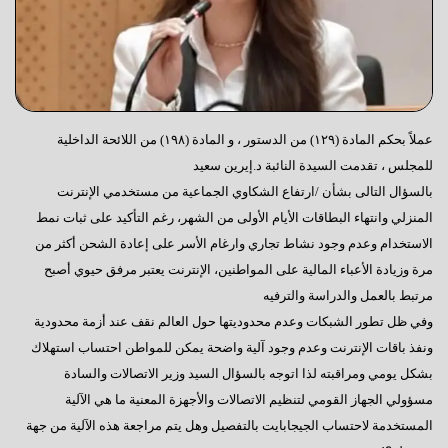
عملاً بحكم المادة (١٢٩) من الدستور ، و المادة (١٩٨) من اللائحة الداخلية
للمجلس ، تقدمت السيدة النائبة د.إيرين سعيد
بالسؤال التالى بشأن /ارتفاع الشكاوي الجماعية من مستخدمي الإنترنت
المنزلي وانتهاء البطاقات الأيام الأولى من الشهر، رغم التأكيد على ثبات نمط
الاستخدام وعدم وجود نشاط تجاري وارغام الأسر على إعادة الشحن أكثر من
مرة وزيادة الأعباء المالية على المواطنين، الإنترنت يعتبر مرفق حيوي أصبح
مرتبط بالعمل والدراسة والترفيه
وفي ظل تطور الشبكات وعدم محدوديتها حول العالم نقف عند أزمة محدودية
ونفذ باقات الإنترنت وعدم وجود آلية واضحة يمكن للمواطن احتساب استهلاك
بشكل يومي ومراقبته لذا اتوجه بالسؤال السيد وزير الاتصالات والسادة
مسؤولي الجهاز القومي لتنظيم الاتصالات والأجهزة المعنية ما هي الآلية
المستخدمة لاحتساب الجيجابايت بالتفصيل وهل يتم مراجعة هذه الآلية من جهة