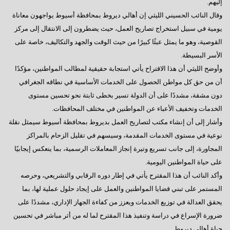
إليهم.
وقال النائب الحسيني الليثي إن أهالي ديروط بمحافظة أسيوط يواجهون معاناة
يومية في سبيل استخراج تصاريح العمل، حيث يضطرون إلى الانتقال إلى مركز
القوصية، وهو ما يمثل عبئًا كبيرًا من حيث الوقت والجهد والتكاليف، خاصة على
الأسر البسيطة.
وأوضح الليثي أن هذا الاقتراح يأتي استجابة حقيقية لمطالب المواطنين، مؤكدًا
أن من حق كل مواطن الحصول على الخدمات الأساسية في نطاقه الجغرافي
دون مشقة، مشددًا على أن الدولة تسير بخطى ثابتة نحو تحسين مستوى
الخدمات وتخفيف الأعباء عن المواطنين في مختلف المحافظات.
وأشار إلى أن إنشاء مكتب لتصاريح العمل بديروط بمحافظة أسيوط سيمثل نقلة
نوعية في مستوى الخدمات المقدمة، وسيسهم في تقليل الزحام بالمراكز
المجاورة، إلى جانب تسريع وتيرة إنجاز المعاملات الرسمية، بما ينعكس إيجابيًا
على حياة المواطنين اليومية.
وأكد النائب أن هذا المقترح يأتي في إطار دوره الرقابي والتشريعي، وحرصه
المستمر على تبني قضايا المواطنين والعمل على إيجاد حلول عملية لها، بما
يحقق العدالة في توزيع الخدمات ويعزز من كفاءة الجهاز الإداري، مشددًا على
ضرورة الإسراع في دراسة وتنفيذ هذا المقترح لما له من أثر مباشر في تحسين
حياة أهالي ديروط