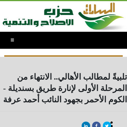
النائب / احمد عبد العزيزعرفه - البومات
الصور
تلبيةً لمطالب الأهالي.. الانتهاء من
المرحلة الأولى لإنارة طريق بسنديلة -
الكوم الأحمر بجهود النائب أحمد عرفة