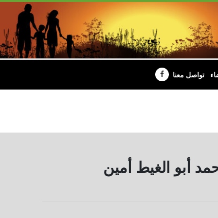
اء
تواصل معنا
د أبو الغيط أمين