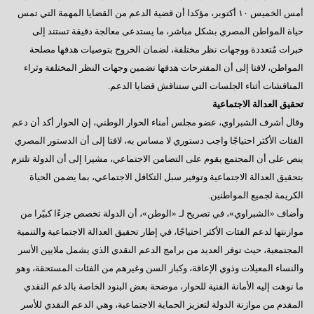
أمس الخميس ١٠ أكتوبر، مؤكدا أن قضية الدعم من القضايا المهمة التي تمس
حياة المواطن المصري بشكل مباشر، ما يستدعى معالجة دقيقة تستند إلى
خبرات مٌتعددة ووجهات نظر مختلفة، لضمان الخروج بتوصيات هدفها مصلحة
المواطن، لافتا إلى أن المقترحات هدفها تضمين وجهات النظر المختلفة وثراء
المناقشات أثناء الجلسات التي ستناقش قضايا الدعم.
تحقيق العدالة الاجتماعية
وقال أشرف الشبراوي، عضو مجلس أمناء الحوار الوطني، إن الحوار أكد أن دعم
الفئات الأكثر احتياجًا واجب دستوري لا مساس به، لافتا إلى أن الدستور المصري
ينص على أن المجتمع يقوم على التضامن الاجتماعي، مشيرا إلى أن الدولة تلتزم
بتحقيق العدالة الاجتماعية وتوفير سبل التكافل الاجتماعي، بما يضمن الحياة
الكريمة لجميع المواطنين.
وأضاف «الشبراوي»، في تصريح لـ «الوطن»، أن الدولة تخصص جزءًا كبيًرا من
موازنتها لدعم الفئات الأكثر احتياجًا، في إطار تحقيق العدالة الاجتماعية والتنمية
المجتمعية، حيث توفر العديد من برامج الدعم النقدي الذي يشمل ملايين الأسر
والنساء المعيلات وذوي الإعاقة، وكبار السن وغيرهم من الفئات المستحقة، وهو
ما نوهت إليه الأمانة الفنية للحوار، موضحة بعض البنود الخاصة بالدعم النقدي
المقدم من موازنة الدولة لتعزيز الحماية الاجتماعية، وهي الدعم النقدي للأسر