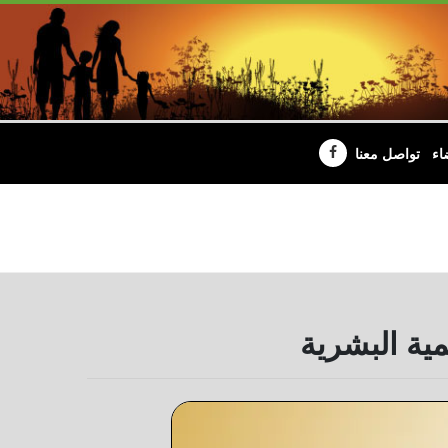
اء
تواصل معنا
مية البشرية