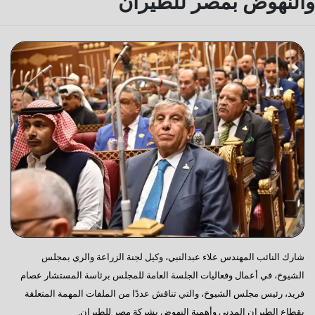
والنهوض بمصر للطيران
شارك النائب المهندس علاء عبدالنبي، وكيل لجنة الزراعة والري بمجلس
الشيوخ، في أعمال وفعاليات الجلسة العامة للمجلس برئاسة المستشار عصام
فريد، رئيس مجلس الشيوخ، والتي تناقش عددًا من الملفات المهمة المتعلقة
بقطاع الطيران المدني وأهمية النهوض بشركة مصر للطيران.