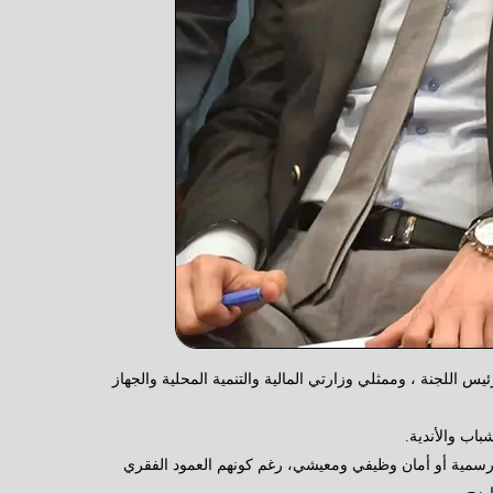
 اللجنة ، وممثلي وزارتي المالية والتنمية المحلية والجهاز
اب والأندية.
مستوى الجمهورية، تجاوزت مدة خدمة بعضهم ١٠ سنوات متواصلة دون عقود رسمية أو أمان وظيفي ومعيشي، رغم كونهم العمود الفقري