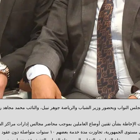
جلس النواب وبحضور وزير الشباب والرياضة جوهر نبيل، والنائب محمد مجاهد رئيس
 الإحاطة بشأن تقنين أوضاع العاملين بموجب محاضر مجالس إدارات مراكز الشب
وأكدتُ خلال الجلسة أن هذا الملف يمس نحو ٧٥٨٢ عاملاً على 