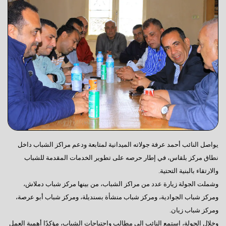
يواصل النائب أحمد عرفة جولاته الميدانية لمتابعة ودعم مراكز الشباب داخل
نطاق مركز بلقاس، في إطار حرصه على تطوير الخدمات المقدمة للشباب
والارتقاء بالبنية التحتية.
وشملت الجولة زيارة عدد من مراكز الشباب، من بينها مركز شباب دملاش،
ومركز شباب الجوادية، ومركز شباب منشأة بسنديلة، ومركز شباب أبو عرصة،
ومركز شباب زيان.
وخلال الجولة، استمع النائب إلى مطالب واحتياجات الشباب، مؤكدًا أهمية العمل