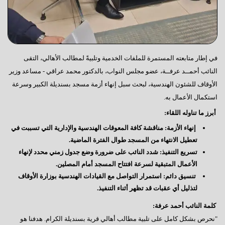
في إطار متابعته المستمرة للملفات الخدمية وتلبيةً لمطالب الأهالي، التقى
النائب أحمــد عرفــة، عضو مجلس النواب، بالدكتور محمد عراقي - مساعد وزير
الأوقاف للشئون الهندسية، لبحث سبل إنهاء أزمة مسجد بسنديلة الكبير وسرعة
استكمال الأعمال به.
أبرز ما تناوله اللقاء:
إنهاء الأزمة: مناقشة كافة المعوقات الهندسية والإدارية التي تسببت في
تعطيل الانتهاء من المسجد طوال الفترة الماضية.
تسريع التنفيذ: شدد النائب على ضرورة وضع جدول زمني محدد لإنهاء
الأعمال المتبقية لسرعة افتتاح المسجد أمام المصلين.
تنسيق دائم: استمرار التواصل مع القيادات الهندسية بوزارة الأوقاف
لتذليل أي عقبات قد تظهر أثناء التنفيذ.
كلمة النائب أحمد عرفة:
"نحرص بشكل كامل على تلبية مطالب أهالي قرية بسنديلة الكرام. هدفنا هو