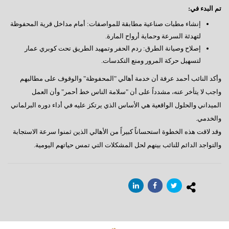
تم البدء في:
إنشاء مطبات صناعية مطابقة للمواصفات: أمام مداخل قرية المحفوظة
لتهدئة السرعة وحماية أرواح المارة.
إصلاح وصيانة الطرق: ردم الحفر وتمهيد الطريق تحت كوبري عمار
لتسهيل حركة المرور ومنع التكدسات.
وأكد النائب أحمد عرفة أن خدمة أهالي "المحفوظة" والوقوف على مطالبهم
واجب لا يتأخر عنه، مشدداً على أن "سلامة الناس خط أحمر" وأن العمل
الميداني والحلول الواقعية هي الأساس الذي يرتكز عليه في أداء دوره البرلماني
والخدمي.
وقد لاقت هذه الخطوة استحساناً كبيراً من الأهالي الذين ثمنوا سرعة الاستجابة
والتواجد الدائم للنائب بينهم لحل المشكلات التي تمس حياتهم اليومية.