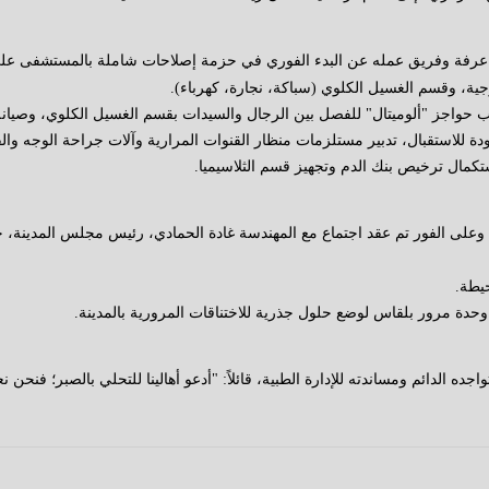
د عرفة وفريق عمله عن البدء الفوري في حزمة إصلاحات شاملة بالمستشفى عل
جية، وقسم الغسيل الكلوي (سباكة، نجارة، كهرباء).
ب حواجز "ألوميتال" للفصل بين الرجال والسيدات بقسم الغسيل الكلوي، وصيانة 
 للاستقبال، تدبير مستلزمات منظار القنوات المرارية وآلات جراحة الوجه وال
استكمال ترخيص بنك الدم وتجهيز قسم الثلاسيميا.
على الفور تم عقد اجتماع مع المهندسة غادة الحمادي، رئيس مجلس المدينة، ح
حيطة.
حدة مرور بلقاس لوضع حلول جذرية للاختناقات المرورية بالمدينة.
واجده الدائم ومساندته للإدارة الطبية، قائلاً: "أدعو أهالينا للتحلي بالصبر؛ ف