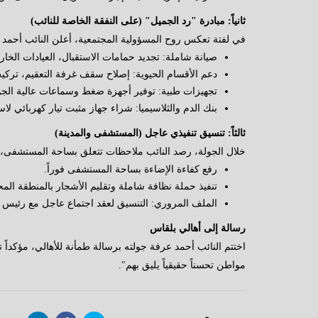
ثانياً: مبادرة "رد الجميل" (على النفقة الخاصة للنائب)
في لفتة تعكس روح المسؤولية المجتمعية، أعلن النائب أحم
صيانة شاملة: تجديد حمامات الاستقبال، العيادات الخار
دعم الأقسام الحيوية: إصلاح سقف غرفة التعقيم، تركي
تجهيزات طبية: توفير أجهزة ضغط وسماعات عالية الجودة
بنك الدم والثلاسيميا: شراء جهاز مثبت تيار كهربائي ل
ثالثاً: تنسيق تنفيذي عاجل (المستشفى والمدينة)
خلال الجولة، رصد النائب ملاحظات تتعلق بساحة المستشفى، و
رفع كفاءة الإضاءة بساحة المستشفى فوراً.
تنفيذ حملة نظافة شاملة وتقليم الأشجار بالمنطقة الم
الملف المروري: التنسيق لعقد اجتماع عاجل مع رئيس و
رسالة إلى أهالي بلقاس
اختتم النائب أحمد عرفة جولته برسالة طمأنة للأهالي، مؤكداً ت
مواطن تحسناً حقيقياً يليق بهم".