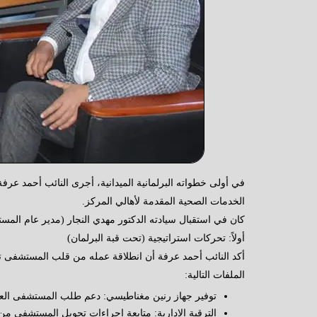
في أولى خطواته البرلمانية الميدانية، أجرى النائب أحمد ع
الخدمات الصحية المقدمة لأهالي المركز.
كان في استقبال سيادته الدكتور مهدي النجار (مدير عام المست
أولاً: تحركات استراتيجية (تحت قبة البرلمان)
أكد النائب أحمد عرفة أن انطلاقة عمله من قلب المستشفى تعك
الملفات التالية:
توفير جهاز رنين مغناطيسي: دعم طلب المستشفى العاج
الترقية الإدارية: متابعة إجراءات تحويل المستشفى من