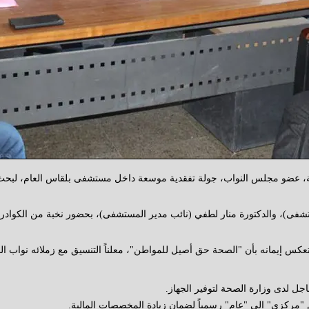
رفة، عضو مجلس النواب، جولة تفقدية موسعة داخل مستشفى بلقاس العام، لبحث 
شفى)، والدكتورة منار لطفي (نائب مدير المستشفى)، بحضور نخبة من الكوادر ال
س إيمانه بأن "الصحة حق أصيل للمواطن"، معلناً التنسيق مع زملائه نواب الم
ل لدى وزارة الصحة لتوفير الجهاز.
 "مركزي" إلى "عام" رسمياً لضمان زيادة المخصصات المالية.