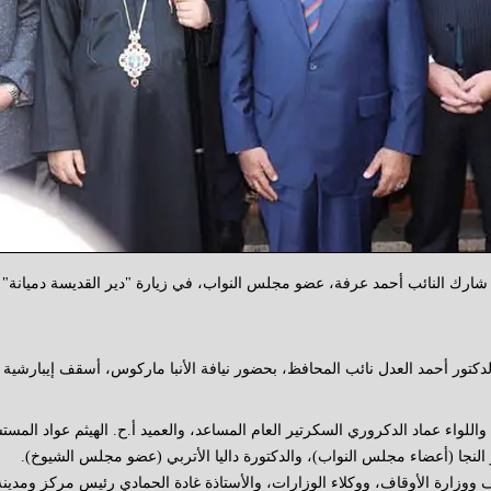
النائب أحمد عرفة، عضو مجلس النواب، في زيارة "دير القديسة دميانة" ببلقاس،
دكتور أحمد العدل نائب المحافظ، بحضور نيافة الأنبا ماركوس، أسقف إيبارشية 
م، واللواء عماد الدكروري السكرتير العام المساعد، والعميد أ.ح. الهيثم عواد الم
و النجا (أعضاء مجلس النواب)، والدكتورة داليا الأتربي (عضو مجلس الشيوخ).
يف ووزارة الأوقاف، ووكلاء الوزارات، والأستاذة غادة الحمادي رئيس مركز ومدين