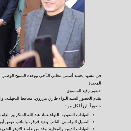
في مشهد يجسد أسمى معاني التآخي ووحدة النسيج الوطني، شارك 
المجيدة.
حضور رفيع المستوى
تقدم الحضور السيد اللواء طارق مرزوق، محافظ الدقهلية، وال
حضوراً بارزاً لكل من:
القيادات التنفيذية: اللواء عماد عبد الله السكرتير العا
التمثيل البرلماني: النائب وحيد قرقر، والنائب عوض أب
القيادات الدينية والمحلية: وفد من علماء الأزهر الشر