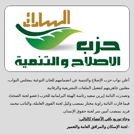
أعلن نواب حزب الإصلاح والتنمية عن انضمامهم للجان النوعية بمجلس النواب،
معلنين جاهزيتهم لتفعيل الملفات التشريعية والرقابية.
وتصدرت النائبة إيرين سعيد رئاسة الهيئة البرلمانية للحزب (عضو لجنة الصحة)،
فيما فازت النائبة راوية مختار بمنصب وكيل لجنة القوى العاملة، والنائب محمد
فريد بمنصب أمين سر لجنة حقوق الإنسان.
وجاء توزيع باقي الأعضاء كالتالي:
- لجنة الإسكان والمرافق العامة والتعمير