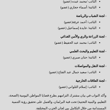
النائب /محمد عبده (عضو)
النائبة/ أسماء حجازي (عضو)
- لجنة الشباب والرياضة
النائب/ أحمد عرفة(عضو)
النائبة/ عايدة إسماعيل (عضو)
- لجنة الزراعة والري والأمن الغذائي
النائب/ محمد عبد الحفيظ (عضو)
- لجنة التعليم والبحث العلمي
النائبة/ حنان صبري (عضو)
- لجنة النقل والمواصلات
النائب/ سعيد جمال عبد الفتاح (عضو)
- لجنة العلاقات الخارجية
النائب/ إسلام التلواني (عضو)
وأكد النواب في بيان مشترك التزامهم بطرح قضايا المواطن اليومية (الصحة،
التعليم، والبنية التحتية) تحت قبة البرلمان، والعمل على تحقيق رؤية التنمية
المستدامة من خلال التكامل بين لجان الحزب المختلفة.