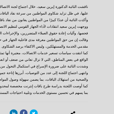
ناقشت النائبة الدكتورة إيرين سعيد، خلال اجتماع لجنة الاتصا
عليها، في ظل تزايد شكاوى المواطنين من سرعة نفاد الباقات 
وأكدت النائبة أن عددًا كبيرًا من المواطنين يعانون من نفاد با
ووجهت إيرين سعيد انتقادات لأداء الجهاز القومي لتنظيم الا
فحصها، وآليات إعادة حقوق العملاء المتضررين، والإجراءات ا
وقالت إن من حق المواطنين معرفة مدى فاعلية الجهاز في حم
مقدمي الخدمة والمستهلكين، وليس الاكتفاء برصد الشكاوى.
كما انتقدت سياسات تسعير خدمات الاتصالات، معتبرة أنها تمثل
الواقع في بعض المناطق، التي لا تزال تعاني من ضعف أو انعد
وشددت النائبة على ضرورة الإسراع في استكمال التحول من شب
وانتهى اجتماع اللجنة إلى عدد من التوصيات، أبرزها إتاحة جمي
والصحية من استهلاك الباقات، بما يضمن سهولة وصول المواطن
بما يسهم في تحسين مستوى الخدمات وتلبية احتياجات المست