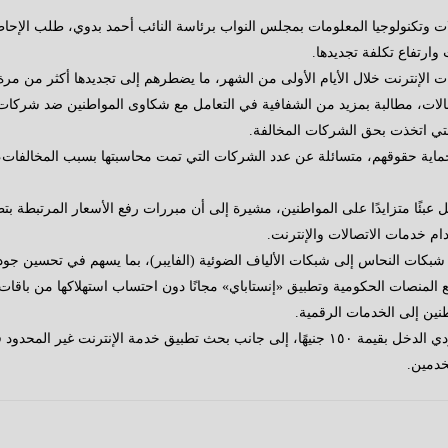
لات وتكنولوجيا المعلومات بمجلس النواب برئاسة النائب أحمد بدوي، طلب الإحاطة
وارتفاع تكلفة تجديدها.
قات الإنترنت خلال الأيام الأولى من الشهر، ما يضطرهم إلى تجديدها أكثر من مرة، و
تصالات، مطالبة بمزيد من الشفافية في التعامل مع شكاوى المواطنين ضد شركات ا
لتي اتخذت بحق الشركات المخالفة.
اية حقوقهم، متسائلة عن عدد الشركات التي تمت محاسبتها بسبب المخالفات، م
 عبئًا متزايدًا على المواطنين، مشيرة إلى أن مبررات رفع الأسعار المرتبطة ب
ام خدمات الاتصالات والإنترنت.
كات النحاس إلى شبكات الألياف الضوئية (الفايبر)، بما يسهم في تحسين جودة
ع المنصات الحكومية وتطبيق «إنستاباي» مجانًا دون احتساب استهلاكها من باقات 
ين إلى الخدمات الرقمية.
كما أوصت اللجنة بدراسة طرح باقات إنترنت مخصصة لمحدودي الدخل بقيمة ١٥٠ جنيهًا، إلى جانب 
خدمين.