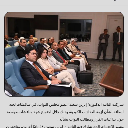
شاركت النائبة الدكتورة/ إيرين سعيد، عضو مجلس النواب، في مناقشات لجنة
الطاقة بشأن أزمة العدادات الكودية، وذلك خلال اجتماع شهد مناقشات موسعة
حول تداعيات القرار ومطالب النواب بشأنه.
وشهد الاجتماع، الذي شارك فيه النائبة د. إيرين سعيد و٥٨ نائبًا آخرون، مناقشات