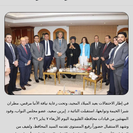
في إطار الاحتفالات بعيد الميلاد المجيد، وتحت رعاية نيافة الأنبا مرقس، مطران
شبرا الخيمة وتوابعها، استقبلت النائبة د. إيرين سعيد، عضو مجلس النواب، وفود
المهنئين من قيادات محافظة القليوبية اليوم الأربعاء ٧ يناير ٢٠٢٦.
وشهد الاستقبال حضوراً رفيع المستوى تقدمه السيد المحافظ، ولفيف من