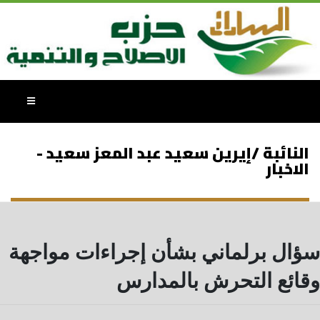
النائبة /إيرين سعيد عبد المعز سعيد -
الاخبار
سؤال برلماني بشأن إجراءات مواجهة
وقائع التحرش بالمدارس