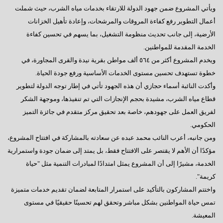
ويأتي المشروع ضمن جهود الدولة للارتقاء بخدمات مياه الشرب، حيث شملت
أعمال التطوير رفع كفاءة المروقات والمرشحات، وإعادة تأهيل الخزانات
الأرضية، إلى جانب تحديث منظومة التشغيل، بما يسهم في تحسين كفاءة
الخدمة المقدمة للمواطنين.
ويخدم المشروع أكثر من ٥٦٤ ألف مواطن بقرية نيدة والقرى المجاورة، في
خطوة تستهدف تحسين مستوى الخدمات الأساسية ورفع جودة الحياة.
وأكدت النائبة أسماء حجازي أن هذه الجهود تأتي في إطار توجه الدولة لتطوير
قطاع مياه الشرب، مشيدة بحجم الإنجازات التي تم تنفيذها، وموجهة الشكر
لفريق العمل على جهودهم، خاصة بعد تحقيق مركز متقدم في جائزة التميز
الحكومي.
ومن جانبه، أعرب النائب محمد عبده عن سعادته بالمشاركة في افتتاح المشروع،
مؤكدًا أن الأهم لا يقتصر على الافتتاح فقط، بل يمتد إلى ضمان جودة واستمرارية
الخدمة، مشيرًا إلى أن المشروع يمثل امتدادًا لمبادرات التنمية مثل "حياة
كريمة".
واختتم المشاركون بالتأكيد على استمرار المتابعة لضمان تقديم خدمات متميزة
تمس حياة المواطنين بشكل مباشر وتحقق لهم تحسينًا حقيقيًا في مستوى
المعيشة.