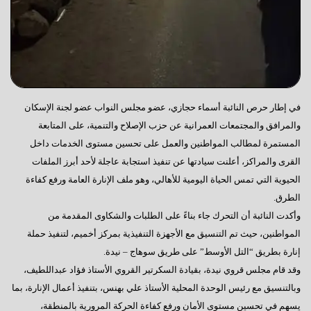
في إطار حرص النائبة أسماء حجازي، عضو مجلس النواب عضو لجنة الإسكان
والمرافق والمجتمعات العمرانية عن حزب الإصلاح والتنمية، على المتابعة
المستمرة لمطالب المواطنين والعمل على تحسين مستوى الخدمات داخل
القرى والمراكز، أعلنت سيادتها عن تنفيذ استجابة عاجلة لأحد أبرز الملفات
الحيوية التي تمس الحياة اليومية للأهالي، وهو ملف الإنارة العامة ورفع كفاءة
الطرق.
وأكدت النائبة أن التحرك جاء بناءً على الطلبات والشكاوى المقدمة من
المواطنين، حيث تم التنسيق مع الأجهزة التنفيذية بمركز أخميم، لتنفيذ حملة
إنارة بطريق “التل الأوسط” على طريق سوهاج – نيدة.
وقد قام مجلس قروي نيدة، بقيادة السكرتير القروي الأستاذ فؤاد عبداللطيف،
وبالتنسيق مع رئيس الوحدة المحلية الأستاذ علي بهنس، بتنفيذ أعمال الإنارة، بما
يسهم في تحسين مستوى الأمان ورفع كفاءة الحركة المرورية بالمنطقة،