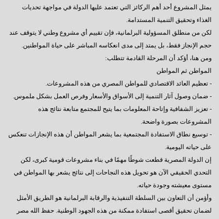
يمثل المشروع أحد أهم الركائز التي تعتمد عليها الدولة في مواجهة تحديات
الغذاء وتحقيق التنمية المستدامة.
لكن من منطلق المسؤولية البرلمانية، فإن تقييم أي مشروع وطني لا يتوقف عند
حجم الإنجاز فقط، بل يمتد إلى مدى انعكاسه المباشر على حياة المواطنين.
ومن هنا، أؤكد أن المرحلة القادمة تتطلب:
المواطن ثم المواطن
- تعظيم العائد الاقتصادي للمواطن المصري من هذه المشروعات.
- ضمان وصول آثار التنمية إلى الأسواق والأسعار وفرص العمل بشكل ملموس.
- تعزيز الشفافية وإتاحة المعلومات بما يتيح للمجتمع متابعة نتائج هذه
المشروعات بصورة واضحة.
- توسيع نطاق الاستفادة المجتمعية بما يشعر المواطن أن هذه الإنجازات تنعكس
على حياته اليومية.
إن الدولة المصرية قطعت شوطًا مهمًا في بناء مشروعات قومية كبرى، لكن
التحدي الحقيقي الآن هو تحويل هذه النجاحات إلى نتائج يشعر بها المواطن في
مستوى معيشته وجودة حياته.
وأؤمن أن التعاون بين السلطة التنفيذية والرقابة البرلمانية هو الطريق الأمثل
لضمان تحقيق أقصى استفادة ممكنة من هذه الجهود الوطنية. حفظ الله مصر