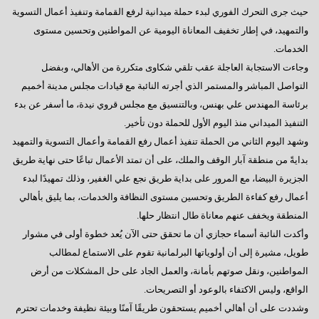
حيث جرى التحرك الفوري لبدء حملة ميدانية لرفع القمامة وتنفيذ أعمال التسوية
والتمهيد، في إطار تخفيف المعاناة اليومية عن المواطنين وتحسين مستوى
الخدمات.
وجاءت الاستجابة العاجلة عقب تلقي شكاوى متكررة من الأهالي، وبفضل
التواصل المباشر والمستمر الذي أجرته النائبة مع قيادات مجلس مدينة أخميم
برئاسة المهندس علي بهنس، وبالتنسيق مع مجلس قروي نيدة، ما أسفر عن بدء
التنفيذ الميداني منذ اليوم الأول للحملة دون تأخير.
وشهد اليوم الثاني من الحملة تنفيذ أعمال رفع القمامة وأعمال التسوية والتمهيد
بدايةً من منطقة آبار الوقف والملك، على أن تمتد الأعمال تباعًا حتى نهاية طريق
الجزيرة البيضا، مع المرور على بداية طريق نجع علي الغفير، وذلك تمهيدًا لبدء
أعمال رفع كفاءة الطريق وتحسين مستوى النظافة والخدمات، بما يليق بأهالي
المنطقة ويخفف عنهم معاناة طال انتظار حلها.
وأكدت النائبة أسماء حجازي أن ما تحقق حتى الآن يُعد خطوة أولى في مشوار
طويل، مشيرة إلى أن أولوياتها البرلمانية تقوم على الاستماع لمطالب
المواطنين، ونقل صوتهم بأمانة، والعمل الجاد على حل المشكلات من أرض
الواقع، وليس الاكتفاء بالوعود أو التصريحات.
وشددت على أن أهالي أخميم يستحقون طريقًا آمنًا وبيئة نظيفة وخدمات تحترم