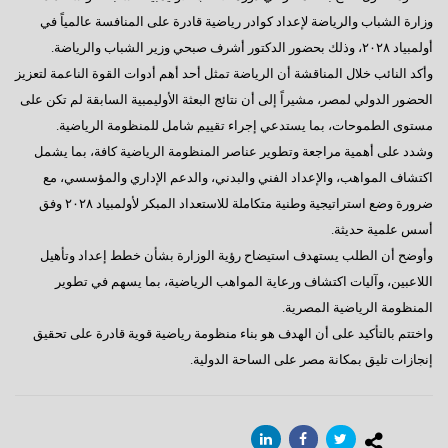
وزارة الشباب والرياضة لإعداد كوادر رياضية قادرة على المنافسة عالمياً في
أولمبياد ٢٠٢٨، وذلك بحضور الدكتور أشرف صبحي وزير الشباب والرياضة.
وأكد النائب خلال المناقشة أن الرياضة تمثل أحد أهم أدوات القوة الناعمة لتعزيز
الحضور الدولي لمصر، مشيراً إلى أن نتائج البعثة الأوليمبية السابقة لم تكن على
مستوى الطموحات، بما يستدعي إجراء تقييم شامل للمنظومة الرياضية.
وشدد على أهمية مراجعة وتطوير عناصر المنظومة الرياضية كافة، بما يشمل
اكتشاف المواهب، والإعداد الفني والبدني، والدعم الإداري والمؤسسي، مع
ضرورة وضع استراتيجية وطنية متكاملة للاستعداد المبكر لأولمبياد ٢٠٢٨ وفق
أسس علمية حديثة.
وأوضح أن الطلب يستهدف استيضاح رؤية الوزارة بشأن خطط إعداد وتأهيل
اللاعبين، وآليات اكتشاف ورعاية المواهب الرياضية، بما يسهم في تطوير
المنظومة الرياضية المصرية.
واختتم بالتأكيد على أن الهدف هو بناء منظومة رياضية قوية قادرة على تحقيق
إنجازات تليق بمكانة مصر على الساحة الدولية.