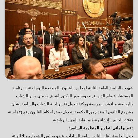
شهدت الجلسة العامة الثانية لمجلس الشيوخ، المنعقدة اليوم الاثنين برئاسة
المستشار عصام الدين فريد، وبحضور الدكتور أشرف صبحي وزير الشباب
والرياضة، مناقشات موسعة ومكثفة حول تقرير لجنة الشباب والرياضة بشأن
مشروع القانون المقدم من الحكومة بتعديل بعض أحكام القانون رقم (٣) لسنة
١٩٨٧، الخاص بإنشاء وتنظيم نقابة المهن الرياضية.
دعم برلماني لتطوير المنظومة الرياضية
خلال الجلسة، أعلن النائب سامح السادات، عضو مجلس الشيوخ ممثلا للهيئة