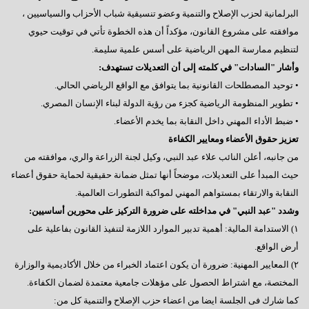
البرلمانية لحزب الإصلاح والتنمية وعضو تنسيقية شباب الأحزاب والسياسيين ،
موافقته على مشروع القانون، مؤكداً أن هذه الخطوة تأتي في توقيت حيوي
لتنظيم ممارسة المهن الرياضية على أسس علمية سليمة.
وأشار "السادات" في كلمته إلى أن التعديلات تستهدف:
• توحيد المصطلحات القانونية بما يتوافق مع الواقع الرياضي الحالي.
• تطوير المنظومة الرياضية كجزء من رؤية الدولة لبناء الإنسان المصري.
• ضبط الأداء المهني داخل النقابة بما يخدم الأعضاء.
تعزيز حقوق الأعضاء ومعايير الكفاءة
من جانبه، أعلن النائب علاء عبد النبي، وكيل لجنة الزراعة والري، موافقته من
حيث المبدأ على التعديلات، موضحاً أنها تمثل ضمانة حقيقية لحماية حقوق أعضاء
النقابة والارتقاء بمستواهم المهني لمواكبة التطورات العالمية.
وشدد "عبد النبي" في مداخلته على ضرورة التركيز على محورين أساسيين:
١) الاستدامة المالية: أهمية تدبير الموارد اللازمة لتنفيذ القانون بفاعلية على
أرض الواقع.
٢) المعايير المهنية: ضرورة أن يكون اعتماد الخبراء من خلال الأكاديمية والوزارة
المختصة، مع اشتراط الحصول على مؤهلات جامعية معتمدة لضمان الكفاءة.
كما شارك فى الجلسة ايضا من اعضاء حزب الإصلاح والتنمية كل من: