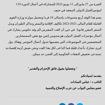
الفترة من 27 مايو إلى 11 يونيو 2022 للمشاركة في أعمال الدورة 110
لمؤتمرالعمل الدولى المنعقد في جنيف .
يضم هذا الوفد أربع مجموعات بإجمالى 19 فردا وتتحمل موازنة وزارة القوى
العاملة للعام المالى 2021-2022 تكاليف الإقامة والسفر وتذاكر الطيران وبدل
السفر المقرر قانونا . في حين أن العدد المفترض لأى وفد حكومي يشارك في
أعمال مؤتمرات العمل الدولى هو مندوبين إثنين مع بعض المستشارين
المتخصصين في الموضوعات التي يتضمنها جدول أعمال المؤتمر. وهناك دول
كبرى تشارك بأعداد قليلة فما الداعى لكل هذا العدد ونحن نعيش أزمة إقتصادية
تستدعى تخفيض النفقات الحكومية إلى أقصى حد ممكن .
" وتفضلوا بقبول فائق الإحترام والتقدير"
مقدمه لسيادتكم
النائب د / عباس السادات
عضو مجلس النواب عن حزب الإصلاح والتنمية