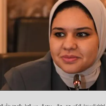
إحاطة للمستشار الدكتور حنفي جبالي، موجه إلي وزير العدل والصحة بشأن ال