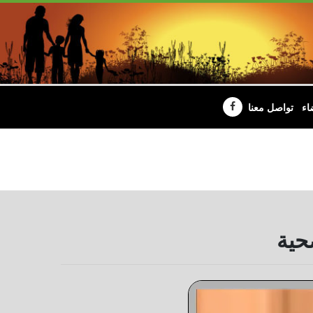
اء
تواصل معنا
حية