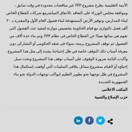
الأبنية التعليمية بطرح مشروع PPP عبر مناقصات محدودة في وقت سابق ،
وموافقة مجلس الوزراء على التعاقد بالاتفاق المباشرمع شركات القطاع الخاص
لبناء المدارس، وتوفير الأرض المستهدفة لبناء فصول العام الأول والمقدرة بـ ٣٠
ألف فصل بالتوازى مع قيام الحكومة بتخصيص موازنة لتنفيذ عدد الفصول التى
تقوم هى ببنائها بعيدًا عن القطاع الخاص فى نظام PPP. وتم بناء عدة آلاف من
الفصول ثم توقف المشروع برمته، سواء فى شقه الحكومى أو التشاركى دون
معرفة أسباب ذلك التوقف خاصة في ظل إحتياجنا بشدة إلى مثل هذا المشروع .
وأكدت النائبة ضرورة الوقوف على أسباب توقف هذا المشروع وبحث سبل
إحياؤه أو القيام بمشروع مماثل يتلافى السلبيات التي أوقفت إستكمال هذا
المشروع في ظل توجهنا نحو تطوير التعليم ليواكب توجهات الدولة نحو بناء
الجمهورية الجديدة .
المكتب الاعلامى
حزب الإصلاح والتنمية