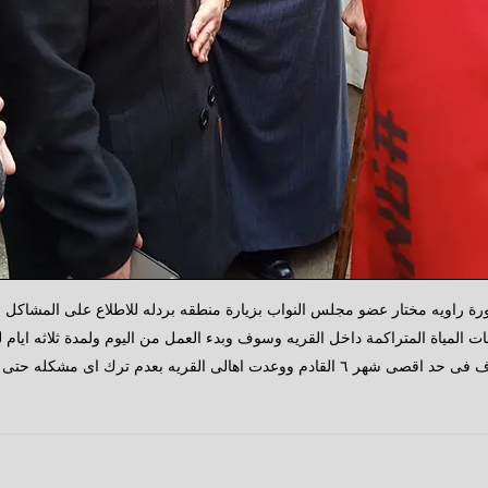
تورة راويه مختار عضو مجلس النواب بزيارة منطقه بردله للاطلاع على المشاكل 
المياة المتراكمة داخل القريه وسوف وبدء العمل من اليوم ولمدة ثلاثه ايام لل
الصرف والشركه المنفذة وكان الوعد بالانتهاء من اعمل الصرف فى حد اقصى شهر ٦ القادم ووعد