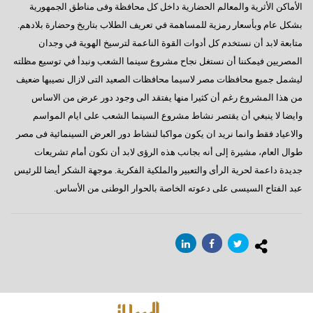
الأماكن الأثرية والمعالم الحضارية داخل كل محافظة وفى مناطق الجمهورية
بشكل عام وبأسعار رمزية للمساهمة في تعريف الطلاب بتاريخ وحضارة بلادهم.
متابعة لابد أن نستخدم كل أدوات القوة الناعمة لترسيخ الهوية في وجدان
المصريين فيمكننا أن نستغل نجاح مشروع سينما الشعب ونبدأ في توسيع مظلته
ليشمل جميع محافظات مصر لاسيما محافظات الصعيد التى لازال نصيبها ضعيف
من هذا المشروع رغم أن كثيرا منها يفتقد الى وجود دور عرض من الاساس
وايضا لا ينبغي أن يقتصر نشاط مشروع السينما الشعب على ايام المواسم
والاعياد فقط وانما نريد ان يكون مواكبا لنشاط دور العرض السينمائية فى مصر
طوال العام، مشيرة إلى أنه بجانب هذه الرؤى لابد أن نكون أمام تشريعات
جديدة داعمة لحرية الرأى والتعبير والملكية الفكرية. موجهة الشكر أيضا للرئيس
عبد الفتاح السيسى على دعوته الخاصة بالحوار الوطنى من الأساس.