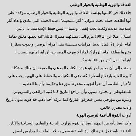
الثقافة والهوية الوطنية بالحوار الوطنى
جاء ذلك فى كلمتها بجلسة الثقافة والهوية الوطنية بالحوار الوطنى، مؤكدة على
أنها أطلقت حملة تحت عنوان: "آثار تستغيث"، هذه الحملة التى تنادي بإنقاذ آثار
إسلامية عديدة وقعت تحت إهمال ونسيان، ليس فقط الإسلامية، بل دعني
اتساءل مثلا عن الـ 100 هرم التى تمتلكهم مصر!!، قائلة:"ليه بعضها مغلق تماما
أمام الزيارة؟، لماذا لدينا أهرامات مدهشة مثل أهرام أبوصير، وجنوب سقارة،
وغيرها مغلقة أمام الزوار؟، لماذا لا يعرف المصريين أن أهراماتهم ليست 3
أهرامات بل أكثر من 100 هرم؟.
ولفتت إلى أن محور اخر هو عودة الكتاب المدعم، والحقيقة إن هناك مشكلة
كبيرة للغاية بارتفاع أسعار الكتب فى المكتبات، وللحفاظ على الهوية يجب على
الأجيال القادمة أن تقرأ لنجيب محفوظ مؤرخنا وحكيمنا وأديبنا العظيم،
للمنفلوطي، ومحمود تيمور، وأن تراجع التاريخ كما كتبه الرافعي والسربوني
وغيره من مؤرخي مصر، فيعرفوا التاريخ كما عرفه أجدادهم، فلا هوية بدون تاريخ
وأدب مصري خالص.
أدوات القوة الناعمة لترسيخ الهوية
وأكد أيضا بأنه من المهم أيضا أن تقوم وزارت التربية والتعليم، السياحة والآثار،
الثقافة، باستغلال فترة الإجازة الصيفية بعمل رحلات لطلاب المدارس لبعض