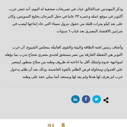
وذكر المهندس عبدالخالق عياد، في تصريحات صحفية له اليوم، أنه حضر حرب
أكتوبر في موقع عمله وعمره ٣٣ عاما في حقل المرجان بخليج السويس، وكان
على بعد كيلو مترات قليلة من حقول بترول سيناء التي عاد إنتاجها ليصب في
شرايين الاقتصاد المصري بعد غياب ٦ سنوات.
وأضاف رئيس لجنة الطاقة والبيئة والقوى العاملة بمجلس الشيوخ، أن حرب
اكتوبر هي النقطة الفارقة بين نصر مستحق لجندي مصري شجاع تدرب بما يؤهله
لمواجهة عدوة وامتلك أقل ما اتاحته له ظروف وطنه من سلاح متطور لينتصر
علي العدوان ومحاولة فرض الظلم بالقوة الغاشمة، وذلك بعد أن ظلم بدخول
حرب لم يعرف لها هدفا ولم يعد لها ويستعد كما يملي حقه على وطنه.