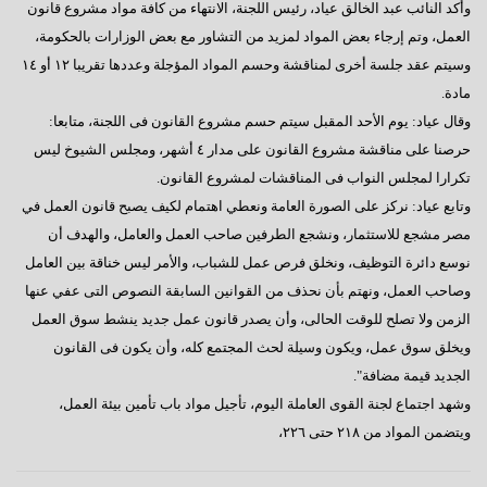
وأكد النائب عبد الخالق عياد، رئيس اللجنة، الانتهاء من كافة مواد مشروع قانون
العمل، وتم إرجاء بعض المواد لمزيد من التشاور مع بعض الوزارات بالحكومة،
وسيتم عقد جلسة أخرى لمناقشة وحسم المواد المؤجلة وعددها تقريبا ١٢ أو ١٤
مادة.
وقال عياد: يوم الأحد المقبل سيتم حسم مشروع القانون فى اللجنة، متابعا:
حرصنا على مناقشة مشروع القانون على مدار ٤ أشهر، ومجلس الشيوخ ليس
تكرارا لمجلس النواب فى المناقشات لمشروع القانون.
وتابع عياد: نركز على الصورة العامة ونعطي اهتمام لكيف يصبح قانون العمل في
مصر مشجع للاستثمار، ونشجع الطرفين صاحب العمل والعامل، والهدف أن
نوسع دائرة التوظيف، ونخلق فرص عمل للشباب، والأمر ليس خناقة بين العامل
وصاحب العمل، ونهتم بأن نحذف من القوانين السابقة النصوص التى عفي عنها
الزمن ولا تصلح للوقت الحالى، وأن يصدر قانون عمل جديد ينشط سوق العمل
ويخلق سوق عمل، ويكون وسيلة لحث المجتمع كله، وأن يكون فى القانون
الجديد قيمة مضافة".
وشهد اجتماع لجنة القوى العاملة اليوم، تأجيل مواد باب تأمين بيئة العمل،
ويتضمن المواد من ٢١٨ حتى ٢٢٦،