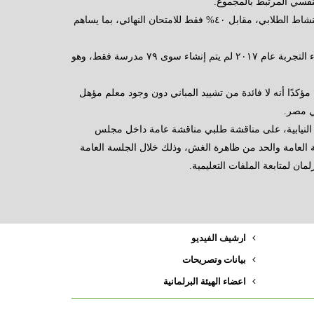
فسي المرتبط بالمجموع.
واقترح النائب إعادة هيكلة منظومة التقييم بحيث تكون ٦٠% للحضور والنشاط الطلابي، مقابل ٤٠% فقط للامتحان النهائي، بما يساهم
وانتقد عبدالنبي بطء التوسع في المدارس اليابانية، مشيرًا إلى أنه منذ بدء التجربة عام ٢٠١٧ لم يتم إنشاء سوى ٧٩ مدرسة فقط، وهو
ؤكدًا أنه لا فائدة من تشييد المباني دون وجود معلم مؤهل
في مصر.
 النيابية، على مناقشة طلبي مناقشة عامة داخل مجلس
ية العامة والحد من ظاهرة الغش، وذلك خلال الجلسة العامة
ان لمتابعة الملفات التعليمية.
ارشيف الفيديو
بيانات وتصريحات
اعضاء الهيئة البرلمانية