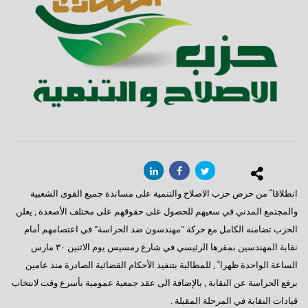
انطلاقا ً من حرص حزب الاصلاح والتنمية على مساندة جميع القوى الشعبية
والمجتمع المدني في سعيهم للحصول على حقوقهم على مختلف الأصعدة , يعلن
الحزب تضامنه الكامل مع حركة "مهندسون ضد الحراسة" في اعتصامهم أمام
نقابة المهندسين بمقرها الرئيسي في شارع رمسيس يوم الاثنين ٣٠ مارس
الساعة الواحدة ظهرا ً , للمطالبة بتنفيذ الأحكام القضائية الصادرة منذ عامين
برفع الحراسة عن النقابة , بالإضافة الى عقد جمعية عمومية بأسرع وقت لانتخاب
قيادات النقابة في المرحلة المقبلة .